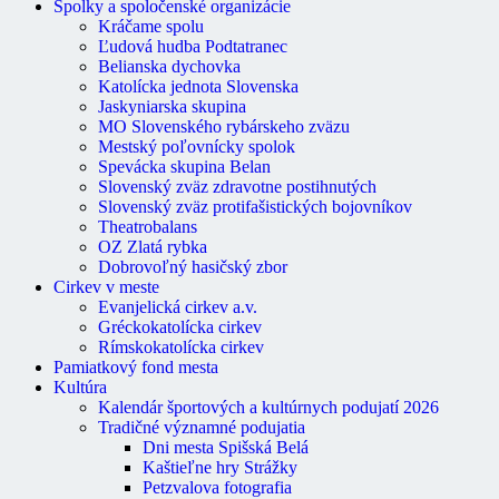
Spolky a spoločenské organizácie
Kráčame spolu
Ľudová hudba Podtatranec
Belianska dychovka
Katolícka jednota Slovenska
Jaskyniarska skupina
MO Slovenského rybárskeho zväzu
Mestský poľovnícky spolok
Spevácka skupina Belan
Slovenský zväz zdravotne postihnutých
Slovenský zväz protifašistických bojovníkov
Theatrobalans
OZ Zlatá rybka
Dobrovoľný hasičský zbor
Cirkev v meste
Evanjelická cirkev a.v.
Gréckokatolícka cirkev
Rímskokatolícka cirkev
Pamiatkový fond mesta
Kultúra
Kalendár športových a kultúrnych podujatí 2026
Tradičné významné podujatia
Dni mesta Spišská Belá
Kaštieľne hry Strážky
Petzvalova fotografia