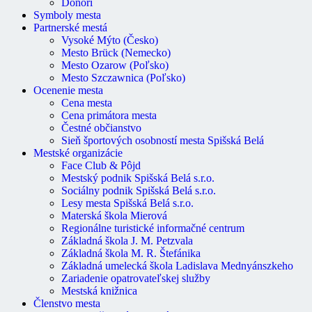
Donori
Symboly mesta
Partnerské mestá
Vysoké Mýto (Česko)
Mesto Brück (Nemecko)
Mesto Ozarow (Poľsko)
Mesto Szczawnica (Poľsko)
Ocenenie mesta
Cena mesta
Cena primátora mesta
Čestné občianstvo
Sieň športových osobností mesta Spišská Belá
Mestské organizácie
Face Club & Pôjd
Mestský podnik Spišská Belá s.r.o.
Sociálny podnik Spišská Belá s.r.o.
Lesy mesta Spišská Belá s.r.o.
Materská škola Mierová
Regionálne turistické informačné centrum
Základná škola J. M. Petzvala
Základná škola M. R. Štefánika
Základná umelecká škola Ladislava Mednyánszkeho
Zariadenie opatrovateľskej služby
Mestská knižnica
Členstvo mesta