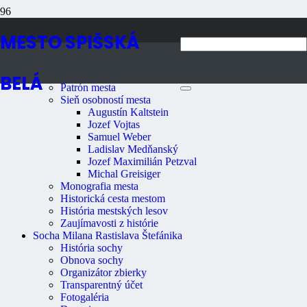
Navigácia
MESTO SPIŠSKÁ
História mesta
Historický kalendár mesta
BELÁ
Patrón mesta
Sieň osobností mesta
Augustín Kaltstein
Jozef Vojtas
Samuel Weber
Ladislav Medňanský
Jozef Maximilián Petzval
Michal Greisiger
Monografia mesta
Historická cesta mestom
História mestských lesov
Zaujímavosti z histórie
Socha Milana Rastislava Štefánika
História sochy
Obnova sochy
Organizátor zbierky
Transparentný účet
Fotogaléria