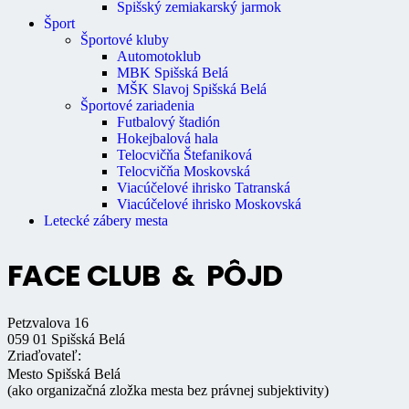
Spišský zemiakarský jarmok
Šport
Športové kluby
Automotoklub
MBK Spišská Belá
MŠK Slavoj Spišská Belá
Športové zariadenia
Futbalový štadión
Hokejbalová hala
Telocvičňa Štefaniková
Telocvičňa Moskovská
Viacúčelové ihrisko Tatranská
Viacúčelové ihrisko Moskovská
Letecké zábery mesta
FACE CLUB & PÔJD
Petzvalova 16
059 01 Spišská Belá
Zriaďovateľ:
Mesto Spišská Belá
(ako organizačná zložka mesta bez právnej subjektivity)