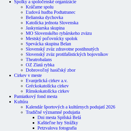
Spolky a spoločenské organizácie
Kráčame spolu
Ľudová hudba Podtatranec
Belianska dychovka
Katolícka jednota Slovenska
Jaskyniarska skupina
MO Slovenského rybárskeho zväzu
Mestský poľovnícky spolok
Spevácka skupina Belan
Slovenský zväz zdravotne postihnutých
Slovenský zväz protifašistických bojovníkov
Theatrobalans
OZ Zlatá rybka
Dobrovoľný hasičský zbor
Cirkev v meste
Evanjelická cirkev a.v.
Gréckokatolícka cirkev
Rímskokatolícka cirkev
Pamiatkový fond mesta
Kultúra
Kalendár športových a kultúrnych podujatí 2026
Tradičné významné podujatia
Dni mesta Spišská Belá
Kaštieľne hry Strážky
Petzvalova fotografia