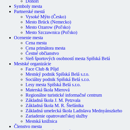
Donori
Symboly mesta
Partnerské mestá
Vysoké Mýto (Česko)
Mesto Brück (Nemecko)
Mesto Ozarow (Poľsko)
Mesto Szczawnica (Poľsko)
Ocenenie mesta
Cena mesta
Cena primátora mesta
Čestné občianstvo
Sieň športových osobností mesta Spišská Belá
Mestské organizácie
Face Club & Pôjd
Mestský podnik Spišská Belá s.r.o.
Sociálny podnik Spišská Belá s.r.o.
Lesy mesta Spišská Belá s.r.o.
Materská škola Mierová
Regionálne turistické informačné centrum
Základná škola J. M. Petzvala
Základná škola M. R. Štefánika
Základná umelecká škola Ladislava Mednyánszkeho
Zariadenie opatrovateľskej služby
Mestská knižnica
Členstvo mesta