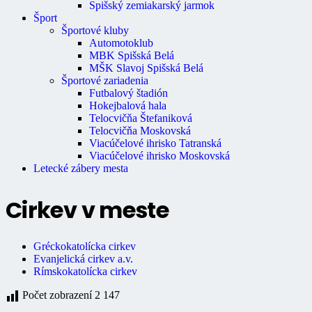
Spišský zemiakarský jarmok
Šport
Športové kluby
Automotoklub
MBK Spišská Belá
MŠK Slavoj Spišská Belá
Športové zariadenia
Futbalový štadión
Hokejbalová hala
Telocvičňa Štefaniková
Telocvičňa Moskovská
Viacúčelové ihrisko Tatranská
Viacúčelové ihrisko Moskovská
Letecké zábery mesta
Cirkev v meste
Gréckokatolícka cirkev
Evanjelická cirkev a.v.
Rímskokatolícka cirkev
Počet zobrazení
2 147