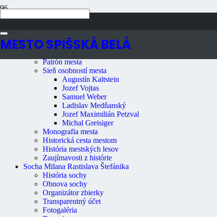
Navigácia
MESTO SPIŠSKÁ BELÁ
História mesta
Historický kalendár mesta
Patrón mesta
Sieň osobností mesta
Augustín Kaltstein
Jozef Vojtas
Samuel Weber
Ladislav Medňanský
Jozef Maximilián Petzval
Michal Greisiger
Monografia mesta
Historická cesta mestom
História mestských lesov
Zaujímavosti z histórie
Socha Milana Rastislava Štefánika
História sochy
Obnova sochy
Organizátor zbierky
Transparentný účet
Fotogaléria