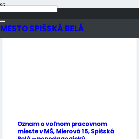
Úradná tabuľa
MESTO SPIŠSKÁ BELÁ
Oznam o voľnom pracovnom
mieste v MŠ, Mierová 15, Spišská
Belá – nepedagogický