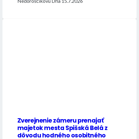
Nedoroščíkovú Dňa 15.7.2026
Zverejnenie zámeru prenajať
majetok mesta Spišská Belá z
dôvodu hodného osobitného