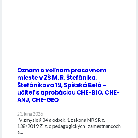
Oznam o voľnom pracovnom
mieste v ZŠ M. R. Štefánika,
Štefánikova 19, Spišská Belá –
učiteľ s aprobáciou CHE-BIO, CHE-
ANJ, CHE-GEO
23. júna 2026
V zmysle § 84 a odsek. 1 zákona NR SR č.
138/2019 Z. z. o pedagogických zamestnancoch
a…