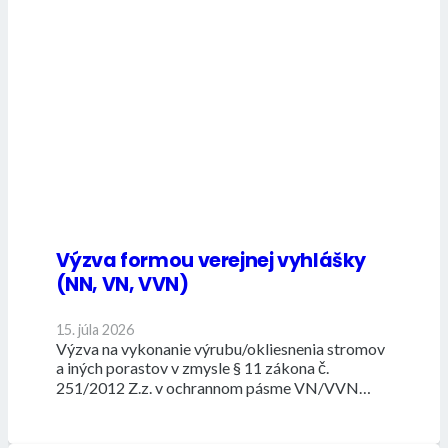
Výzva formou verejnej vyhlášky
(NN, VN, VVN)
15. júla 2026
Výzva na vykonanie výrubu/okliesnenia stromov
a iných porastov v zmysle § 11 zákona č.
251/2012 Z.z. v ochrannom pásme VN/VVN…