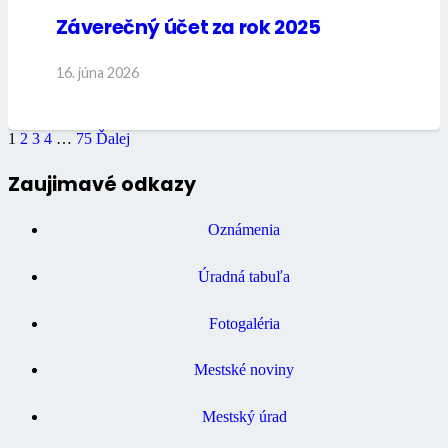
Záverečný účet za rok 2025
16. júna 2026
1
2
3
4
…
75
Ďalej
Zaujimavé odkazy
Oznámenia
Úradná tabuľa
Fotogaléria
Mestské noviny
Mestský úrad