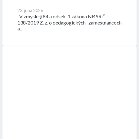
23. júna 2026
V zmysle § 84 a odsek. 1 zákona NR SR č.
138/2019 Z. z. o pedagogických zamestnancoch
a…