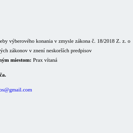
reby výberového konania v zmysle zákona č. 18/2018 Z. z. o
rých zákonov v znení neskorších predpisov
vným miestom:
Prax vítaná
ča.
mos@gmail.com