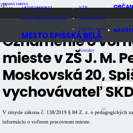
ÚRADNÁ TABUĽA
OBČA
+421524680511
VZN
Publikované
2 roky dozadu
Počet zobrazení
1K
podnety@spisskabela.sk
Zasadnutia MsZ
NÁVŠT
Digitálne mesto
MESTO SPIŠSKÁ BELÁ
Oznámenie o voľ
Územný plán
mieste v ZŠ J. M. P
Kontakty
Moskovská 20, Spi
vychovávateľ ŠK
V zmysle zákona č. 138/2019 § 84 Z. z. o pedagogických 
informáciu o voľnom pracovnom mieste.