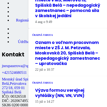
Matričný úrad
Spišská Belá – nepedagogický
Mestská polícia
zamestnanec – pomocná sila
Miestne dane
v školskej jedálni
Primátor mesta
Regionálne turistické informačné
4 aug o 9:49
centrum
Rozpočet mesta
Školstvo
ÚRADNÁ TABUĽA
Údržba bytov
Oznam o voľnom pracovnom
Údržba nebytových priestorov
mieste v ZŠ J. M. Petzvala,
Moskovská 20, Spišská Belá –
Kontakt
nepedagogický zamestnanec
– upratovačka
jneupauerova@spisskabela.sk
22 júl o 10:37
+421524680511
Mestský úrad Spišská
Belá,Petzvalova
ÚRADNÁ TABUĽA
272/18, 059 01
Výzva formou verejnej
Spišská Belá
vyhlášky (NN, VN, VVN)
IČO: 00326518
DIČ: 2020674953
15 júl o 14:27
SK86 0200 0000