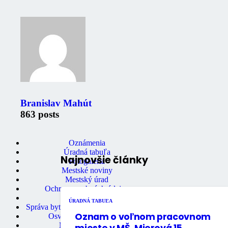
Branislav Mahút
863 posts
Zaujimavé odkazy
Oznámenia
Úradná tabuľa
Najnovšie články
Fotogaléria
Mestské noviny
Mestský úrad
Ochrana osobných údajov
Stavebný úrad
ÚRADNÁ TABUĽA
Správa bytov a nebytových priestorov
Oznam o voľnom pracovnom
Osvedčovanie podpisov
Mestská knižnica
mieste v MŠ, Mierová 15,