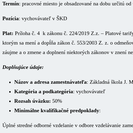
Termín
: pracovné miesto je obsadzované na dobu určitú od
Pozícia
: vychovávateľ v ŠKD
Plat:
Príloha č. 4 k zákonu č. 224/2019 Z.z. – Platové ta
ktorým sa mení a dopĺňa zákon č. 553/2003 Z. z. o odmeňo
záujme a o zmene a doplnení niektorých zákonov v znení ne
Doplňujúce údaje:
Názov a adresa zamestnávateľa
: Základná škola J. 
Kategória a podkategória
: vychovávateľ
Rozsah úväzku:
50%
Minimálne kvalifikačné predpoklady
:
Úplné stredné odborné vzdelanie v odbore vzdelávanie zame