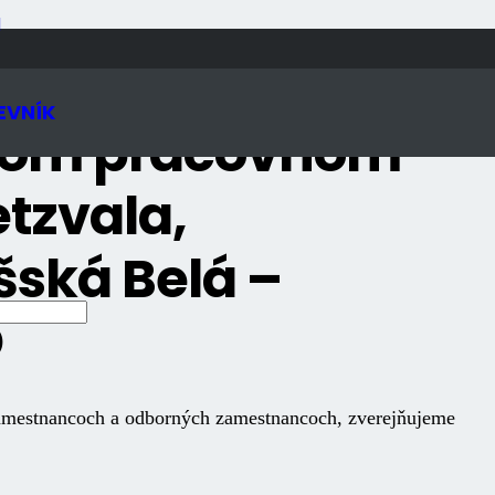
N
EVNÍK
nom pracovnom
etzvala,
šská Belá –
D
zamestnancoch a odborných zamestnancoch, zverejňujeme