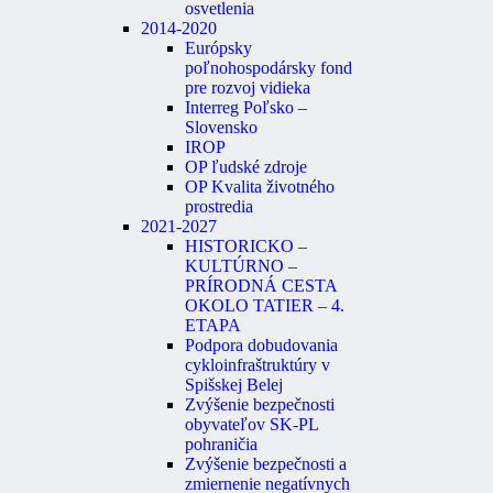
osvetlenia
2014-2020
Európsky
poľnohospodársky fond
pre rozvoj vidieka
Interreg Poľsko –
Slovensko
IROP
OP ľudské zdroje
OP Kvalita životného
prostredia
2021-2027
HISTORICKO –
KULTÚRNO –
PRÍRODNÁ CESTA
OKOLO TATIER – 4.
ETAPA
Zaujimavé odkazy
Podpora dobudovania
cykloinfraštruktúry v
Spišskej Belej
Zvýšenie bezpečnosti
Oznámenia
obyvateľov SK-PL
Úradná tabuľa
pohraničia
Fotogaléria
Zvýšenie bezpečnosti a
Mestské noviny
zmiernenie negatívnych
Mestský úrad