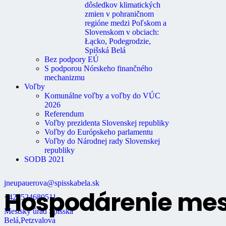
dôsledkov klimatických
Ochrana osobných údajov
zmien v pohraničnom
Stavebný úrad
regióne medzi Poľskom a
Správa bytov a nebytových priestorov
Slovenskom v obciach:
Osvedčovanie podpisov
Łącko, Podegrodzie,
Mestská knižnica
Spišská Belá
Matričný úrad
Bez podpory EÚ
Mestská polícia
S podporou Nórskeho finančného
Miestne dane
mechanizmu
Primátor mesta
Voľby
Regionálne turistické informačné
Komunálne voľby a voľby do VÚC
centrum
2026
Rozpočet mesta
Referendum
Školstvo
Voľby prezidenta Slovenskej republiky
Údržba bytov
Voľby do Európskeho parlamentu
Údržba nebytových priestorov
Voľby do Národnej rady Slovenskej
republiky
Kontakt
SODB 2021
jneupauerova@spisskabela.sk
Hospodárenie mes
+421524680511
Mestský úrad Spišská
Belá,Petzvalova