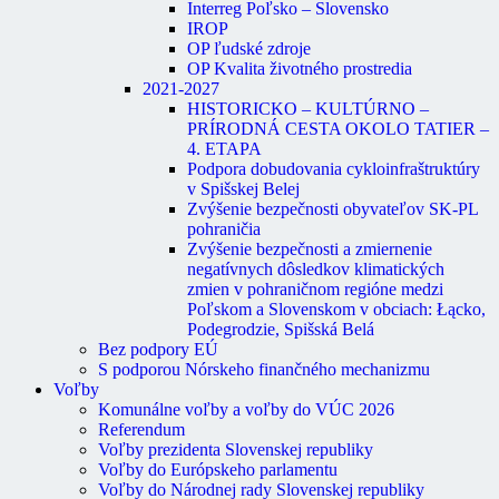
Interreg Poľsko – Slovensko
IROP
OP ľudské zdroje
OP Kvalita životného prostredia
2021-2027
HISTORICKO – KULTÚRNO –
PRÍRODNÁ CESTA OKOLO TATIER –
4. ETAPA
Podpora dobudovania cykloinfraštruktúry
v Spišskej Belej
Zvýšenie bezpečnosti obyvateľov SK-PL
pohraničia
Zvýšenie bezpečnosti a zmiernenie
negatívnych dôsledkov klimatických
zmien v pohraničnom regióne medzi
Poľskom a Slovenskom v obciach: Łącko,
Podegrodzie, Spišská Belá
Bez podpory EÚ
S podporou Nórskeho finančného mechanizmu
Voľby
Komunálne voľby a voľby do VÚC 2026
Referendum
Voľby prezidenta Slovenskej republiky
Voľby do Európskeho parlamentu
Voľby do Národnej rady Slovenskej republiky