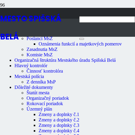
Navigácia
MESTO SPIŠSKÁ
Primátor mesta
Mestské zastupiteľstvo
BELÁ
Poslanci MsZ
Oznámenia funkcií a majetkových pomerov
Zasadnutia MsZ
Komisie MsZ
Organizačná štruktúra Mestského úradu Spišská Belá
Hlavný kontrolór
Činnosť kontrolóra
Mestská polícia
Z denníka MsP
Dôležité dokumenty
Štatút mesta
Organizačný poriadok
Rokovací poriadok
Územný plán
Zmeny a doplnky č.1
Zmeny a doplnky č.2
Zmeny a doplnky č.3
Zmeny a doplnky č.4