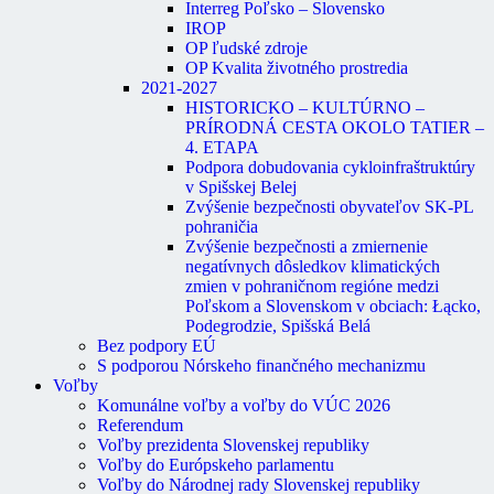
Interreg Poľsko – Slovensko
IROP
OP ľudské zdroje
OP Kvalita životného prostredia
2021-2027
HISTORICKO – KULTÚRNO –
PRÍRODNÁ CESTA OKOLO TATIER –
4. ETAPA
Podpora dobudovania cykloinfraštruktúry
v Spišskej Belej
Zvýšenie bezpečnosti obyvateľov SK-PL
pohraničia
Zvýšenie bezpečnosti a zmiernenie
negatívnych dôsledkov klimatických
zmien v pohraničnom regióne medzi
Poľskom a Slovenskom v obciach: Łącko,
Podegrodzie, Spišská Belá
Bez podpory EÚ
S podporou Nórskeho finančného mechanizmu
Voľby
Komunálne voľby a voľby do VÚC 2026
Referendum
Voľby prezidenta Slovenskej republiky
Voľby do Európskeho parlamentu
Voľby do Národnej rady Slovenskej republiky