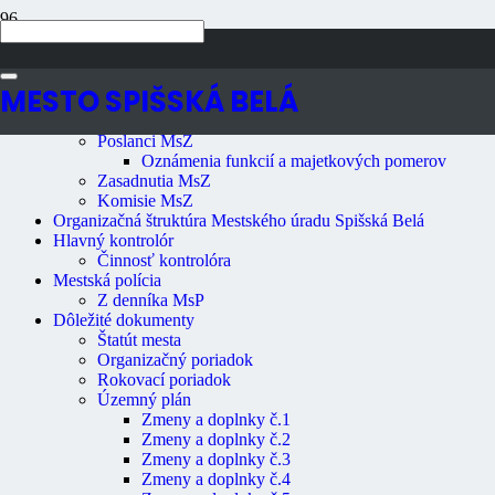
Navigácia
MESTO SPIŠSKÁ BELÁ
Primátor mesta
Mestské zastupiteľstvo
Poslanci MsZ
Oznámenia funkcií a majetkových pomerov
Zasadnutia MsZ
Komisie MsZ
Organizačná štruktúra Mestského úradu Spišská Belá
Hlavný kontrolór
Činnosť kontrolóra
Mestská polícia
Z denníka MsP
Dôležité dokumenty
Štatút mesta
Organizačný poriadok
Rokovací poriadok
Územný plán
Zmeny a doplnky č.1
Zmeny a doplnky č.2
Zmeny a doplnky č.3
Zmeny a doplnky č.4