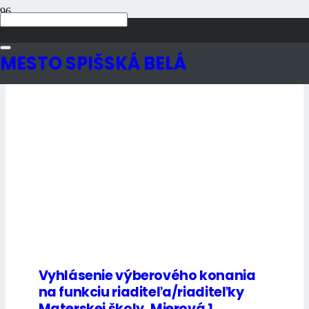
Úradná tabuľa
MESTO SPIŠSKÁ BELÁ
Vyhlásenie výberového konania
na funkciu riaditeľa/riaditeľky
Materskej školy, Mierová 1,