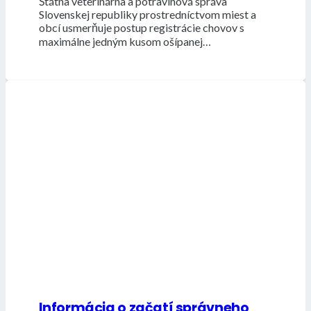
Štátna veterinárna a potravinová správa
Slovenskej republiky prostredníctvom miest a
obcí usmerňuje postup registrácie chovov s
maximálne jedným kusom ošípanej…
Informácia o začatí správneho