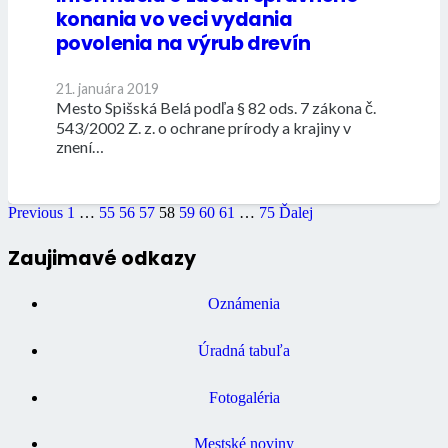
konania vo veci vydania
povolenia na výrub drevín
21. januára 2019
Mesto Spišská Belá podľa § 82 ods. 7 zákona č.
543/2002 Z. z. o ochrane prírody a krajiny v
znení…
Previous
1
…
55
56
57
58
59
60
61
…
75
Ďalej
Zaujimavé odkazy
Oznámenia
Úradná tabuľa
Fotogaléria
Mestské noviny