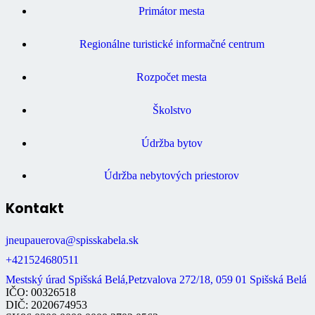
Primátor mesta
Regionálne turistické informačné centrum
Rozpočet mesta
Školstvo
Údržba bytov
Údržba nebytových priestorov
Kontakt
jneupauerova@spisskabela.sk
+421524680511
Mestský úrad Spišská Belá,Petzvalova 272/18, 059 01 Spišská Belá
IČO: 00326518
DIČ: 2020674953