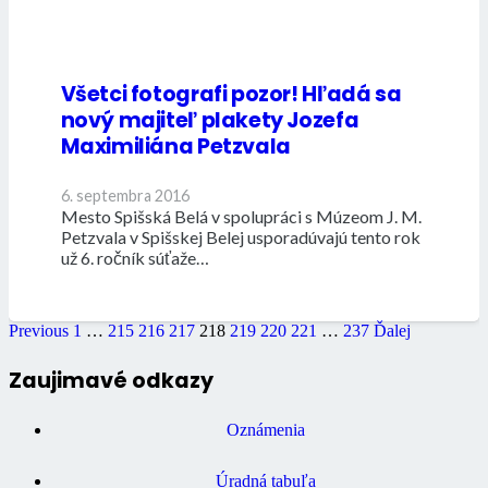
Všetci fotografi pozor! Hľadá sa
nový majiteľ plakety Jozefa
Maximiliána Petzvala
6. septembra 2016
Mesto Spišská Belá v spolupráci s Múzeom J. M.
Petzvala v Spišskej Belej usporadúvajú tento rok
už 6. ročník súťaže…
Previous
1
…
215
216
217
218
219
220
221
…
237
Ďalej
Zaujimavé odkazy
Oznámenia
Úradná tabuľa