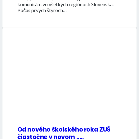
komunitám vo všetkých regiónoch Slovenska.
Počas prvých štyroch…
Od nového školského roka ZUŠ
čiastočne v novom …..