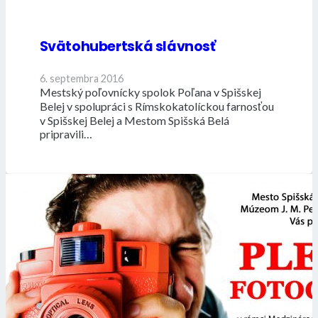
Svätohubertská slávnosť
6. septembra 2016
Mestský poľovnícky spolok Poľana v Spišskej
Belej v spolupráci s Rímskokatolíckou farnosťou
v Spišskej Belej a Mestom Spišská Belá
pripravili…