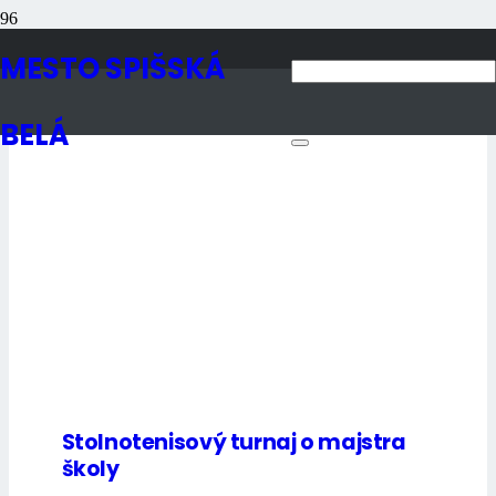
Aktuality
MESTO SPIŠSKÁ
BELÁ
Stolnotenisový turnaj o majstra
školy