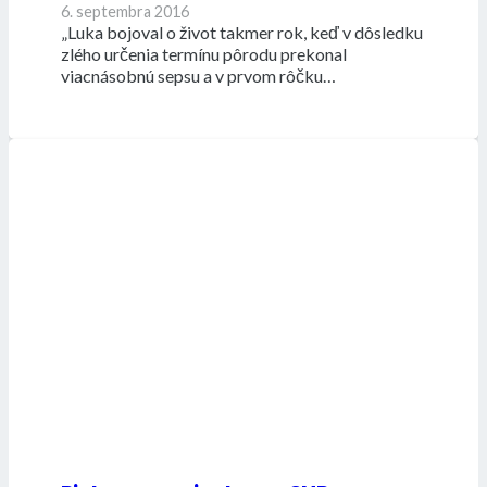
6. septembra 2016
„Luka bojoval o život takmer rok, keď v dôsledku
zlého určenia termínu pôrodu prekonal
viacnásobnú sepsu a v prvom rôčku…