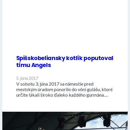
Spišskobeliansky kotlík poputoval
tímu Angels
5. júna 2017
V sobotu 3. júna 2017 sa námestie pred
mestským úradom ponorilo do vôní gulášu, ktoré
určite lákali široko ďaleko každého gurmána.…