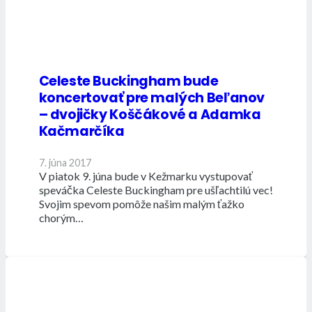
Celeste Buckingham bude
koncertovať pre malých Beľanov
– dvojičky Koščákové a Adamka
Kačmarčíka
7. júna 2017
V piatok 9. júna bude v Kežmarku vystupovať
speváčka Celeste Buckingham pre ušľachtilú vec!
Svojim spevom pomôže našim malým ťažko
chorým…