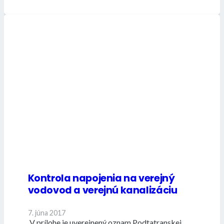
Kontrola napojenia na verejný
vodovod a verejnú kanalizáciu
7. júna 2017
V prílohe je uverejnený oznam Podtatranskej