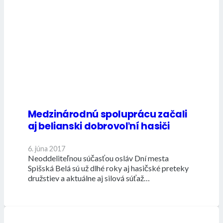
Medzinárodnú spoluprácu začali
aj belianski dobrovoľní hasiči
6. júna 2017
Neoddeliteľnou súčasťou osláv Dní mesta
Spišská Belá sú už dlhé roky aj hasičské preteky
družstiev a aktuálne aj silová súťaž…