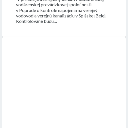
vodárenskej prevádzkovej spoločnosti
v Poprade o kontrole napojenia na verejný
vodovod a verejnú kanalizáciu v Spišskej Belej.
Kontrolované budú…