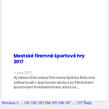
Mestské firemné športové hry
2017
5. júna 2017
Aj tohtoročné oslavy Dní mesta Spišská Belá sme
odštartovali v športovom duchu a to Mestskými
športovými firemnými hrami, ktoré sa…
Previous
1
…
191
192
193
194
195
196
197
…
237
Ďalej