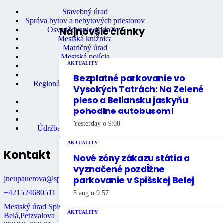
Ochrana osobných údajov
Stavebný úrad
Správa bytov a nebytových priestorov
Najnovšie články
Osvedčovanie podpisov
Mestská knižnica
Matričný úrad
Mestská polícia
AKTUALITY
Miestne dane
Primátor mesta
Bezplatné parkovanie vo
Regionálne turistické informačné
Vysokých Tatrách: Na Zelené
centrum
pleso a Beliansku jaskyňu
Rozpočet mesta
pohodlne autobusom!
Školstvo
Údržba bytov
Yesterday o 9:08
Údržba nebytových priestorov
AKTUALITY
Kontakt
Nové zóny zákazu státia a
vyznačené pozdĺžne
jneupauerova@spisskabela.sk
parkovanie v Spišskej Belej
+421524680511
5 aug o 9:57
Mestský úrad Spišská
AKTUALITY
Belá,Petzvalova