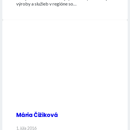
výroby a služieb v regióne so…
Mária Čižiková
1. júla 2016