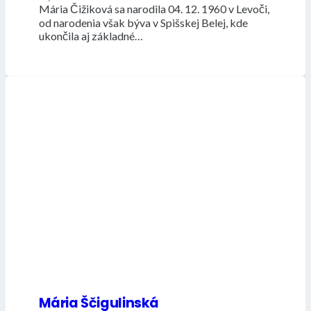
Mária Čižiková sa narodila 04. 12. 1960 v Levoči,
od narodenia však býva v Spišskej Belej, kde
ukončila aj základné…
Mária Ščigulinská