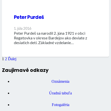
Peter Purdeš
1. júla 2016
Peter Purdeš sa narodil 2. júna 1921 v obci
Regetovka v okrese Bardejov ako deviate z
desiatich detí. Základné vzdelanie…
1
2
Ďalej
Zaujimavé odkazy
Oznámenia
Úradná tabuľa
Fotogaléria