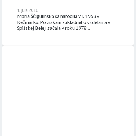
1. júla 2016
Mária Ščigulinská sa narodila v r. 1963 v
Kežmarku. Po získaní základného vzdelania v
Spišskej Belej, začala v roku 1978…