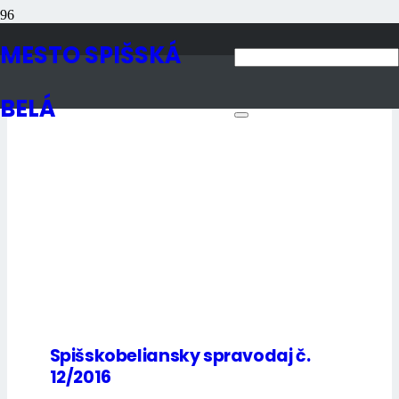
2016
MESTO SPIŠSKÁ
BELÁ
Spišskobeliansky spravodaj č.
12/2016