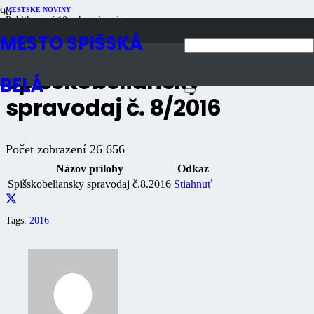
MESTSKÉ NOVINY
Publikované
10 rokov dozadu
Počet zobrazení
26K
MESTO SPIŠSKÁ
Spišskobeliansky
BELÁ
spravodaj č. 8/2016
Počet zobrazení
26 656
Názov prílohy
Odkaz
Spišskobeliansky spravodaj č.8.2016
Stiahnuť
Tags:
2016