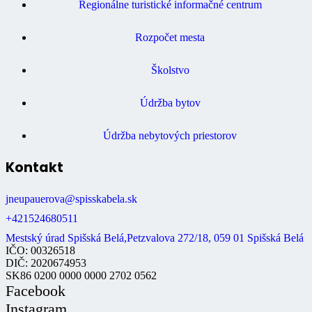
Regionálne turistické informačné centrum
Rozpočet mesta
Školstvo
Údržba bytov
Údržba nebytových priestorov
Kontakt
jneupauerova@spisskabela.sk
+421524680511
Mestský úrad Spišská Belá,Petzvalova 272/18, 059 01 Spišská Belá
IČO: 00326518
DIČ: 2020674953
SK86 0200 0000 0000 2702 0562
Facebook
Instagram