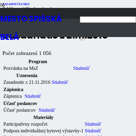
ZASADNUTIA MSZ
Publikované
10 rokov dozadu
Počet zobrazení
1K
MESTO SPIŠSKÁ
Zasadnutie z 21.11.2016
BELÁ
Počet zobrazení
1 056
Program
Pozvánka na MsZ
Stiahnúť
Uznesenia
Zasadnutie z 21.11.2016
Stiahnúť
Zápisnica
Zápisnica
Stiahnúť
Účasť poslancov
Účasť poslancov
Stiahnúť
Materiály
Participatívny rozpočet
Stiahnúť
Podpora individuálnej bytovej výstavby-1
Stiahnúť