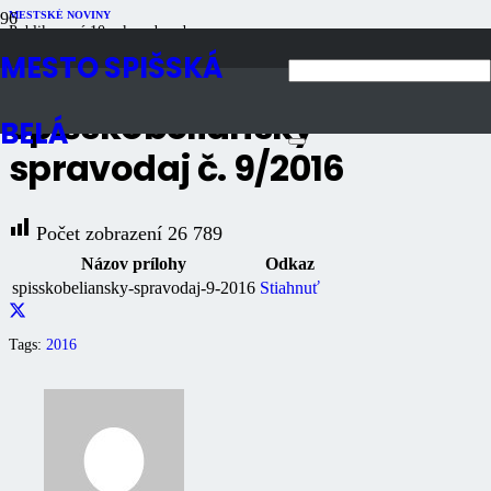
MESTSKÉ NOVINY
Publikované
10 rokov dozadu
Počet zobrazení
26K
MESTO SPIŠSKÁ
Spišskobeliansky
BELÁ
spravodaj č. 9/2016
Počet zobrazení
26 789
Názov prílohy
Odkaz
spisskobeliansky-spravodaj-9-2016
Stiahnuť
Tags:
2016