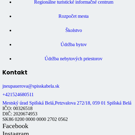
Regionálne turistické informačné centrum
Rozpočet mesta
Školstvo
Údržba bytov
Údržba nebytových priestorov
Kontakt
jneupauerova@spisskabela.sk
+421524680511
Mestský úrad Spišská Belá,Petzvalova 272/18, 059 01 Spišská Belá
IČO: 00326518
DIČ: 2020674953
SK86 0200 0000 0000 2702 0562
Facebook
Instagram