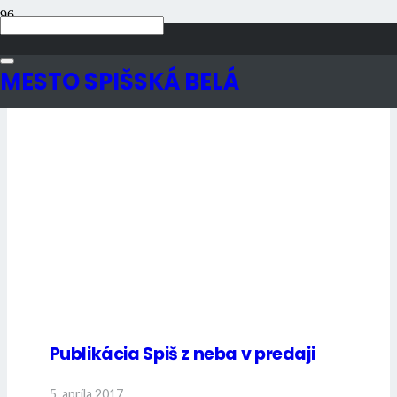
Aktuality
MESTO SPIŠSKÁ BELÁ
Publikácia Spiš z neba v predaji
5. apríla 2017