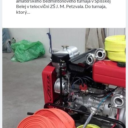
amatérskeho bedmintonového turnaja v Spišskej
Belej v telocvični ZŠ J. M. Petzvala. Do turnaja,
ktorý…