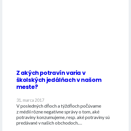
Z akých potravín varia v
školských jedálňach v našom
meste?
31. marca 2017
V posledných dňoch a týždňoch počúvame
z médií rôzne negatívne správy o tom, aké
potraviny konzumujeme, resp. aké potraviny sú
predávané v našich obchodoch.…