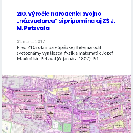
210. výročie narodenia svojho
„názvodarcu“ si pripomína aj ZŠ J.
M. Petzvala
31. marca 2017
Pred 210 rokmi sa v Spišskej Belej narodil
svetoznámy vynálezca, fyzik a matematik Jozef
Maximilián Petzval (6. januára 1807). Pri…