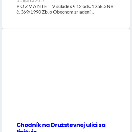
31. marca 2017
P O Z V A N I E V súlade s § 12 ods. 1 zák. SNR
č. 369/1990 Zb. o Obecnom zriadení…
Chodník na Družstevnej ulici sa