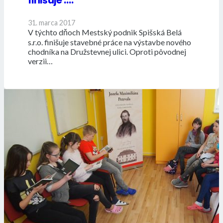
finišuje ….
31. marca 2017
V týchto dňoch Mestský podnik Spišská Belá
s.r.o. finišuje stavebné práce na výstavbe nového
chodníka na Družstevnej ulici. Oproti pôvodnej
verzii…