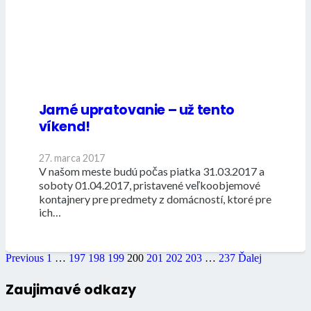
Jarné upratovanie – už tento
víkend!
27. marca 2017
V našom meste budú počas piatka 31.03.2017 a
soboty 01.04.2017, pristavené veľkoobjemové
kontajnery pre predmety z domácností, ktoré pre
ich…
Previous
1
…
197
198
199
200
201
202
203
…
237
Ďalej
Zaujimavé odkazy