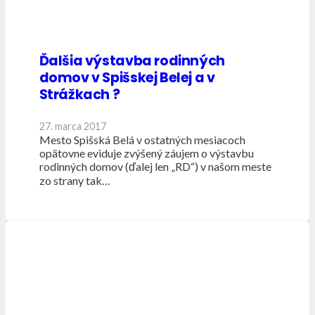
Ďalšia výstavba rodinných
domov v Spišskej Belej a v
Strážkach ?
27. marca 2017
Mesto Spišská Belá v ostatných mesiacoch
opätovne eviduje zvýšený záujem o výstavbu
rodinných domov (ďalej len „RD“) v našom meste
zo strany tak…