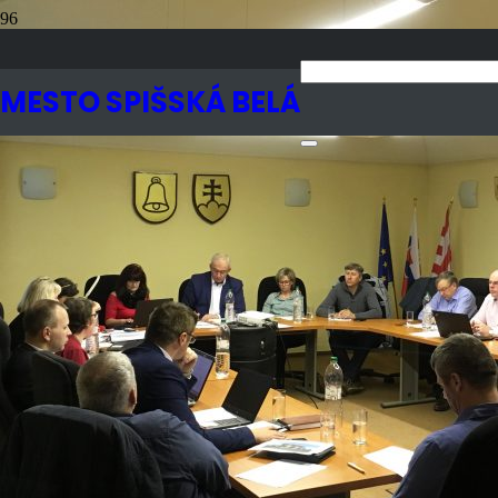
ZASADNUTIA MSZ
Publikované
6 rokov dozadu
Počet zobrazení
1K
MESTO SPIŠSKÁ BELÁ
zo zasadnutia MsZ
10.12.2020
Počet zobrazení
1 386
Program
Pozvanie na MsZ 10. december 2020 -
Stiahnúť
s
Uznesenia
Uznesenie-z-rokovania-10.12.2020
Stiahnúť
Zápisnica
zápisnica MsZ 10.12.2020
Stiahnúť
Účasť poslancov
Účasť poslancov mestského zastupiteľstva
Stiahnúť
Materiály