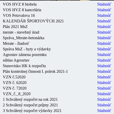
VOS HVZ 8 biobela
Stiahnúť
VOS HVZ 8 kancelária
Stiahnúť
VOS Petzvalova 16
Stiahnúť
KALENDÁR ŠPORTOVÝCH 2021
Stiahnúť
Plán 2021 MsZ
Stiahnúť
merate - stavebný úrad
Stiahnúť
Správa_Merate-betonárka
Stiahnúť
Merate - žiadosť
Stiahnúť
Správa MsZ - byty a výdavky
Stiahnúť
Agrostav zámena pozemku
Stiahnúť
súhlas Agrosrtav
Stiahnúť
Stanovisko HK k rozpočtu
Stiahnúť
Plán kontrolnej činnosti I. polrok 2021-1
Stiahnúť
VZN č.52020
Stiahnúť
VZN č. 62020
Stiahnúť
VZN č. 72020
Stiahnúť
VZN_č._8_2020
Stiahnúť
1 Schválený rozpočet na rok 2021
Stiahnúť
2 Schválený rozpočet príjmy 2021
Stiahnúť
3 Schválený rozpočet výdavky 2021
Stiahnúť