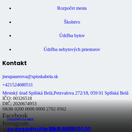
Rozpočet mesta
Školstvo
Údržba bytov
Údržba nebytových priestorov
Kontakt
jneupauerova@spisskabela.sk
+421524680511
Mestský úrad Spišská Belá,Petzvalova 272/18, 059 01 Spišská Belá
IČO: 00326518
DIČ: 2020674953
SK86 0200 0000 0000 2702 0562
Facebook
ZASADNUTIA MSZ
ZASADNUTIA MSZ
ZASADNUTIA MSZ
Instagram
zo zasadnutia 30.05.2019
zo zasadnutia 27.8.2019
zo zasadnutie MsZ 22.10. 2020
YouTube