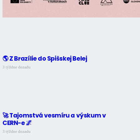
🌎 Z Brazílie do Spišskej Belej
3 týždne dozadu
🚀 Tajomstvá vesmíru a výskum v
CERN-e 🌌
3 týždne dozadu