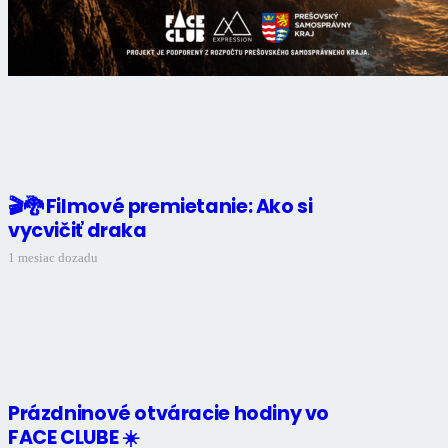
🎬🐉 Filmové premietanie: Ako si
vycvičiť draka
1 mesiac dozadu
Prázdninové otváracie hodiny vo
FACE CLUBE ☀️