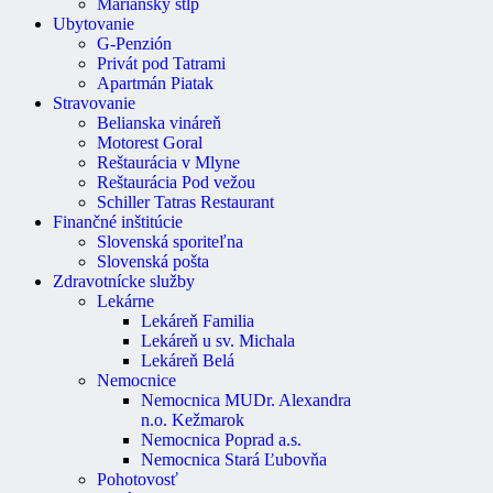
Mariánsky stĺp
Ubytovanie
G-Penzión
Privát pod Tatrami
Apartmán Piatak
Stravovanie
Belianska vináreň
Motorest Goral
Zaujimavé odkazy
Reštaurácia v Mlyne
Reštaurácia Pod vežou
Schiller Tatras Restaurant
Oznámenia
Finančné inštitúcie
Úradná tabuľa
Slovenská sporiteľna
Fotogaléria
Slovenská pošta
Mestské noviny
Zdravotnícke služby
Mestský úrad
Lekárne
Ochrana osobných údajov
Lekáreň Familia
Stavebný úrad
Lekáreň u sv. Michala
Správa bytov a nebytových priestorov
Lekáreň Belá
Osvedčovanie podpisov
Nemocnice
Mestská knižnica
Nemocnica MUDr. Alexandra
Matričný úrad
n.o. Kežmarok
Mestská polícia
Nemocnica Poprad a.s.
Miestne dane
Nemocnica Stará Ľubovňa
Primátor mesta
Pohotovosť
Regionálne turistické informačné