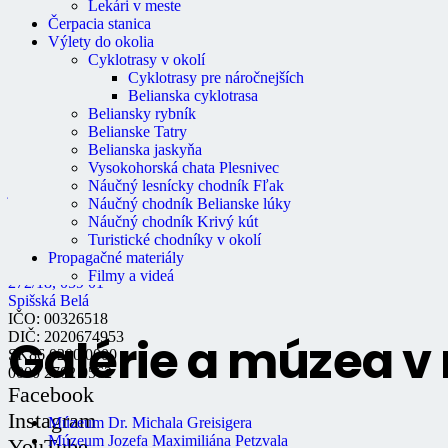
Lekári v meste
centrum
Čerpacia stanica
Rozpočet mesta
Výlety do okolia
Školstvo
Cyklotrasy v okolí
Údržba bytov
Cyklotrasy pre náročnejších
Údržba nebytových priestorov
Belianska cyklotrasa
Beliansky rybník
Belianske Tatry
Kontakt
Belianska jaskyňa
Vysokohorská chata Plesnivec
Náučný lesnícky chodník Fľak
jneupauerova@spisskabela.sk
Náučný chodník Belianske lúky
+421524680511
Náučný chodník Krivý kút
Turistické chodníky v okolí
Mestský úrad Spišská
Propagačné materiály
Belá,Petzvalova
Filmy a videá
272/18, 059 01
Spišská Belá
IČO: 00326518
Galérie a múzea v
DIČ: 2020674953
SK86 0200 0000
0000 2702 0562
Facebook
Instagram
Múzeum Dr. Michala Greisigera
Múzeum Jozefa Maximiliána Petzvala
YouTube