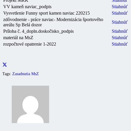
Projekt MRK
Stiahnúť
VV kameň naviac_podpis
Stiahnúť
Vysvetlenie Funny sport kamen naviac 220215
Stiahnúť
zdôvodnenie - práce naviac- Modernizácia športového
Stiahnúť
areálu Sp Belá dozor
Príloha č. 4_dopln.doskočisko_podpis
Stiahnúť
materiál na MsZ
Stiahnúť
rozpočtové opatrenie 1-2022
Stiahnúť
Tags:
Zasadnutia MsZ