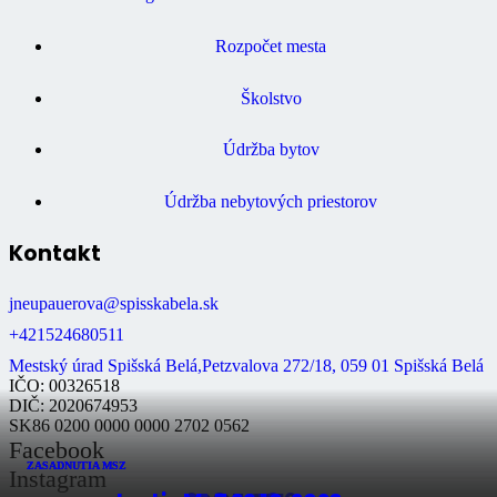
Rozpočet mesta
Školstvo
Údržba bytov
Údržba nebytových priestorov
Kontakt
jneupauerova@spisskabela.sk
+421524680511
Mestský úrad Spišská Belá,Petzvalova 272/18, 059 01 Spišská Belá
IČO: 00326518
DIČ: 2020674953
SK86 0200 0000 0000 2702 0562
Facebook
ZASADNUTIA MSZ
ZASADNUTIA MSZ
ZASADNUTIA MSZ
Instagram