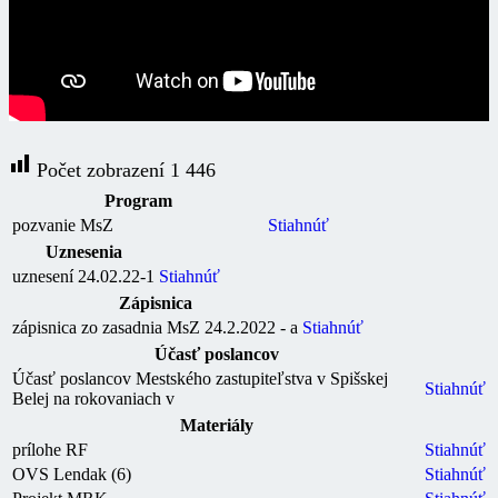
Počet zobrazení
1 446
Program
pozvanie MsZ
Stiahnúť
Uznesenia
uznesení 24.02.22-1
Stiahnúť
Zápisnica
zápisnica zo zasadnia MsZ 24.2.2022 - a
Stiahnúť
Účasť poslancov
Účasť poslancov Mestského zastupiteľstva v Spišskej
Stiahnúť
Belej na rokovaniach v
Materiály
prílohe RF
Stiahnúť
OVS Lendak (6)
Stiahnúť