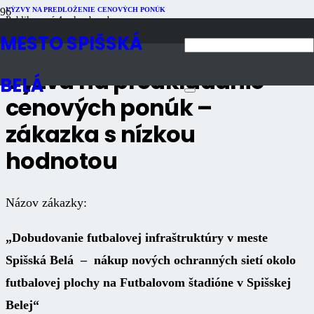
VÝZVY NA PREDLOŽENIE CENOVÝCH PONÚK
Publikované
4 roky dozadu
Počet zobrazení
775
MESTO SPIŠSKÁ
Výzva na predkladanie
BELÁ
cenových ponúk –
zákazka s nízkou
hodnotou
Názov zákazky:
„Dobudovanie futbalovej infraštruktúry v meste
Spišská Belá – nákup nových ochranných sietí okolo
futbalovej plochy na Futbalovom štadióne v Spišskej
Belej“