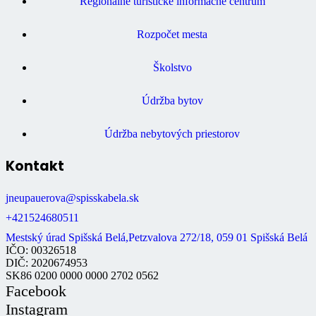
Regionálne turistické informačné centrum
Rozpočet mesta
Školstvo
Údržba bytov
Údržba nebytových priestorov
Kontakt
jneupauerova@spisskabela.sk
+421524680511
Mestský úrad Spišská Belá,Petzvalova 272/18, 059 01 Spišská Belá
IČO: 00326518
DIČ: 2020674953
SK86 0200 0000 0000 2702 0562
Facebook
Instagram