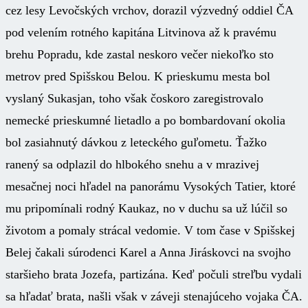
cez lesy Levočských vrchov, dorazil výzvedný oddiel ČA
pod velením rotného kapitána Litvinova až k pravému
brehu Popradu, kde zastal neskoro večer niekoľko sto
metrov pred Spišskou Belou. K prieskumu mesta bol
vyslaný Sukasjan, toho však čoskoro zaregistrovalo
nemecké prieskumné lietadlo a po bombardovaní okolia
bol zasiahnutý dávkou z leteckého guľometu. Ťažko
ranený sa odplazil do hlbokého snehu a v mrazivej
mesačnej noci hľadel na panorámu Vysokých Tatier, ktoré
mu pripomínali rodný Kaukaz, no v duchu sa už lúčil so
životom a pomaly strácal vedomie. V tom čase v Spišskej
Belej čakali súrodenci Karel a Anna Jiráskovci na svojho
staršieho brata Jozefa, partizána. Keď počuli streľbu vydali
sa hľadať brata, našli však v záveji stenajúceho vojaka ČA.