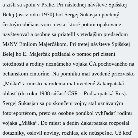
a zišli sa spolu v Prahe. Pri následnej návšteve Spišskej
Belej (asi v roku 1970) bol Sergej Sukasjan poctený
čestným občianstvom mesta, ktoré potom opakovane
navštevoval a osobne sa priatelil s vtedajším predsedom
MsNV Emilom Majerčákom. Pri tretej návšteve Spišskej
Belej ho E. Majerčák požiadal o pomoc pri zistení
totožnosti a rodiny neznámeho vojaka ČA pochovaného na
belianskom cintoríne. Na pomníku mal uvedené priezvisko
„Miško“ a miesto narodenia mal uvedené Zakarpatská
oblasť (do roku 1938 súčasť ČSR – Podkarpatská Rus).
Sergej Sukasjan sa po skončení vojny stal uznávaným
fotoreportérom, preto sa osobne ponúkol vyhľadať rodinu
vojaka „Miška“. Do miest a dedín Zakarpatska rozposlal
dotazníky, oslovil noviny, rozhlas, ale neúspešne. Už keď