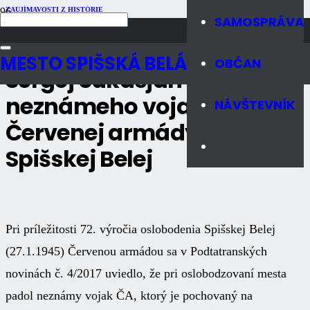
ZAUJÍMAVOSTI Z HISTÓRIE
SAMOSPRÁVA
Publikované
9 rokov dozadu
Počet zobrazení
1K
MESTO SPIŠSKÁ BELÁ
OBČAN
Sergej Sukasjan a hrob
neznámeho vojaka
NÁVŠTEVNÍK
Červenej armády v
Spišskej Belej
Pri príležitosti 72. výročia oslobodenia Spišskej Belej
(27.1.1945) Červenou armádou sa v Podtatranských
novinách č. 4/2017 uviedlo, že pri oslobodzovaní mesta
padol neznámy vojak ČA, ktorý je pochovaný na