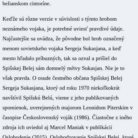
belianskom cintoríne.
Keďže sú rôzne verzie v súvislosti s týmto hrobom
neznámeho vojaka, je potrebné uviesť pravdivé údaje.
Najčastejšie sa uvádza, že pôvodne bol hrob označený
menom sovietskeho vojaka Sergeja Sukasjana, a keď
mesto hľadalo príbuzných, tak sa ozval a prišiel do
Spišskej Belej sám domnelý mŕtvy Sukasjan. Nie je to
však pravda. O osude čestného občana Spišskej Belej
Sergeja Sukasjana, ktorý od roku 1970 niekoľkokrát
navštívil Spišskú Belú, vieme z jeho publikovaných
spomienok, uverejnených majorom Leonidom Piterskim v
časopise Československý voják (1986). Čiastočne z iného
zdroja ich uviedol aj Marcel Maniak v publikácii
Oslobodenie (2015). Oslobodzovanie Spišskej Belej, ktoré