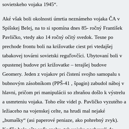
sovietskeho vojaka 1945“.
Aké však boli okolnosti úmrtia neznámeho vojaka ČA v
Spišskej Belej, na to si spomína dnes 85- ročný František
Pavličko, vtedy ako 14 ročný očitý svedok. Tesne po
prechode frontu boli na križovatke ciest pri vtedajšej
tabakovej továrni sovietski reguľovčíci. Ubytovaní boli v
opustenej budove pri križovatke – terajšej budove
Geomery. Jeden z vojakov pri čistení svojho samopalu s
bubnovým zásobníkom (PPŠ-41 , špagin) zabudol náboj v
hlavni, pričom pri manipulácii so zbraňou došlo k výstrelu
a usmrteniu vojaka. Toho ešte videl p. Pavličko vyzutého a
ležiaceho na vojenskej celte, na hrudi mal nejaké
„bumašky“ (asi paperové peniaze, ako pohrebný zvyk).