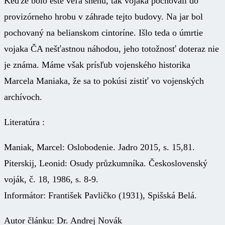
Keďže bolo ešte veľa snehu, tak vojaka pochovali do
provizórneho hrobu v záhrade tejto budovy. Na jar bol
pochovaný na belianskom cintoríne. Išlo teda o úmrtie
vojaka ČA nešťastnou náhodou, jeho totožnosť doteraz nie
je známa. Máme však prísľub vojenského historika
Marcela Maniaka, že sa to pokúsi zistiť vo vojenských
archívoch.
Literatúra :
Maniak, Marcel: Oslobodenie. Jadro 2015, s. 15,81.
Piterskij, Leonid: Osudy průzkumníka. Československý
voják, č. 18, 1986, s. 8-9.
Informátor: František Pavličko (1931), Spišská Belá.
Autor článku: Dr. Andrej Novák