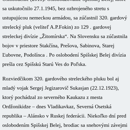
sa uskutočnilo 27.1.1945, bez ozbrojeného stretu s
ustupujúcou nemeckou armádou, sa zúčastnil 320. gardový
strelecký pluk (veliteľ A.P.Fokin) zo 129 . gardovej
streleckej divízie „Žitomírska“. Na Slovensku sa zúčastnila
bojov v priestore Stakčína, Prešova, Sabinova, Starej
Ľubovne, Podolínca . Po oslobodení Spišskej Belej divízia
prešla cez Spišskú Starú Ves do Poľska.
Rozviedčikom 320. gardového streleckého pluku bol aj
mladý vojak Sergej Jegizarovič Sukasjan (22.12.1923),
ktorý pochádzal zo severného Kaukazu z mesta
Ordžonikidze – dnes Vladikavkaz, Severná Osetská
republika – Alánsko v Ruskej federácii. Niekoľko dní pred
oslobodením Spišskej Belej, brodiac sa snehovými závejmi