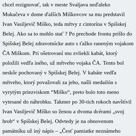
chcel rezignovať, tak v meste Svaljava neďaleko
Mukačeva v dome ďalších Miškovcov sa mu predstavil
Ivan Vasiljevič Miško, teda mŕtvy z cintorína v Spišskej
Belej. Ako sa to mohlo stať ? Po prechode frontu prišlo do
Spišskej Belej zdravotnícke auto s ťažko raneným vojakom
ČA Miškom. Pri ošetrovaní mu zvliekli kabát, ktorý
položili vedľa iného, už mŕtveho vojaka ČA. Tento bol
neskôr pochovaný v Spišskej Belej. V kabáte vedľa
mŕtveho, ktorý považovali za jeho, našli medailón s
vyrytým priezviskom “Miško“, preto bolo toto meno
vytesané do náhrobku. Takmer po 30-tich rokoch navštívil
Ivan Vasiljevič Miško so ženou a dvoma dcérami „svoj
hrob“ v Spišskej Belej. Odvtedy je na obnovenom
pamätníku už iný nápis – „Česť pamiatke neznámeho