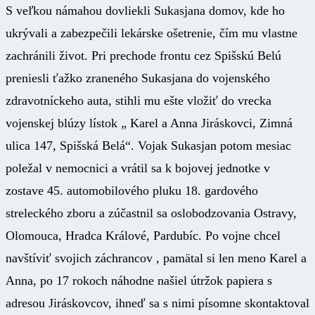
S veľkou námahou dovliekli Sukasjana domov, kde ho
ukrývali a zabezpečili lekárske ošetrenie, čím mu vlastne
zachránili život. Pri prechode frontu cez Spišskú Belú
preniesli ťažko zraneného Sukasjana do vojenského
zdravotníckeho auta, stihli mu ešte vložiť do vrecka
vojenskej blúzy lístok „ Karel a Anna Jiráskovci, Zimná
ulica 147, Spišská Belá“. Vojak Sukasjan potom mesiac
poležal v nemocnici a vrátil sa k bojovej jednotke v
zostave 45. automobilového pluku 18. gardového
streleckého zboru a zúčastnil sa oslobodzovania Ostravy,
Olomouca, Hradca Králové, Pardubíc. Po vojne chcel
navštíviť svojich záchrancov , pamätal si len meno Karel a
Anna, po 17 rokoch náhodne našiel útržok papiera s
adresou Jiráskovcov, ihneď sa s nimi písomne skontaktoval