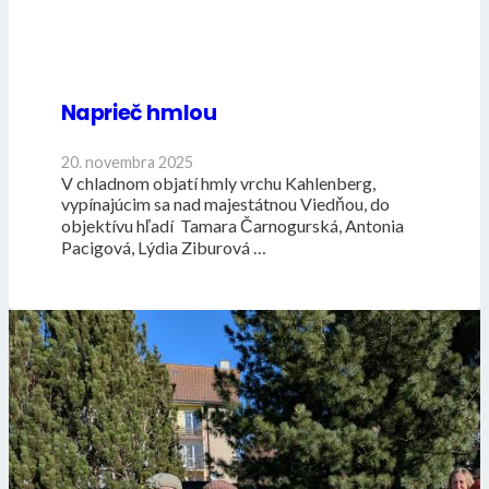
Naprieč hmlou
20. novembra 2025
V chladnom objatí hmly vrchu Kahlenberg,
vypínajúcim sa nad majestátnou Viedňou, do
objektívu hľadí Tamara Čarnogurská, Antonia
Pacigová, Lýdia Ziburová …