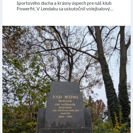
športového ducha a krásny úspech pre náš klub
Powerfit. V Lendaku sa uskutočnil volejbalový…