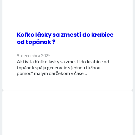
Koľko lásky sa zmestí do krabice
od topánok ?
9. decembra 2025
Aktivita Koľko lásky sa zmestí do krabice od
topánok spája generácie s jednou túžbou –
pomôcť malým darčekom v čase…