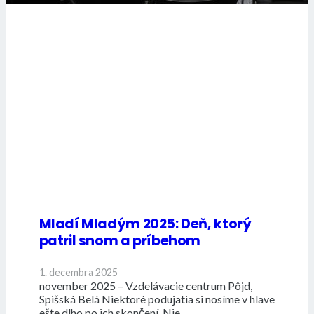
Mladí Mladým 2025: Deň, ktorý
patril snom a príbehom
1. decembra 2025
november 2025 – Vzdelávacie centrum Pôjd,
Spišská Belá Niektoré podujatia si nosíme v hlave
ešte dlho po ich skončení. Nie…