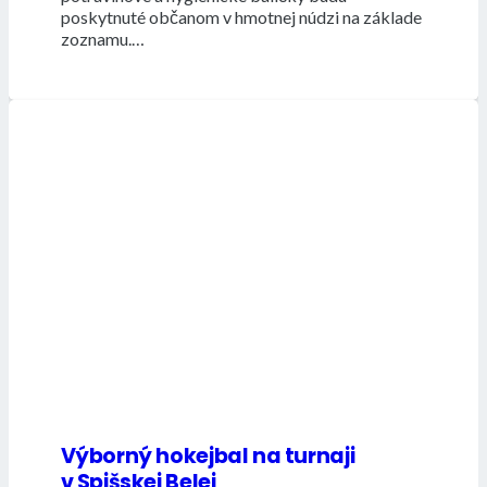
poskytnuté občanom v hmotnej núdzi na základe
zoznamu.…
Výborný hokejbal na turnaji
v Spišskej Belej