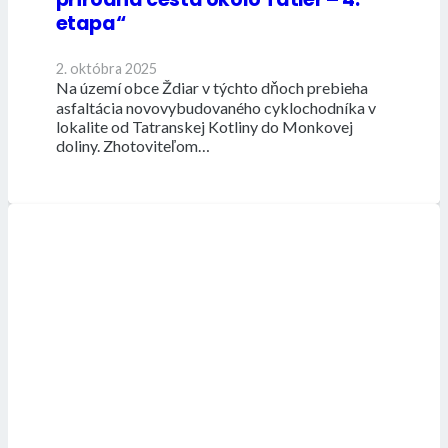
etapa“
2. októbra 2025
Na území obce Ždiar v týchto dňoch prebieha
asfaltácia novovybudovaného cyklochodníka v
lokalite od Tatranskej Kotliny do Monkovej
doliny. Zhotoviteľom…