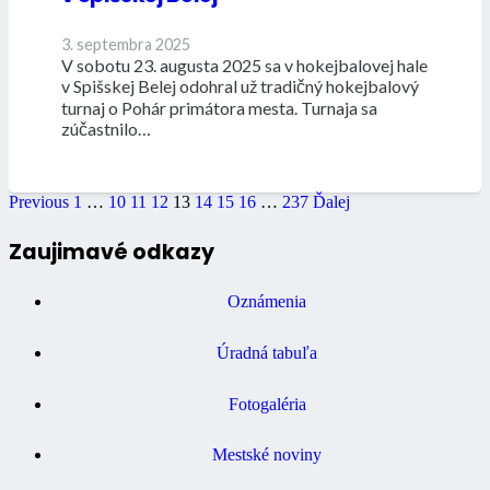
3. septembra 2025
V sobotu 23. augusta 2025 sa v hokejbalovej hale
v Spišskej Belej odohral už tradičný hokejbalový
turnaj o Pohár primátora mesta. Turnaja sa
zúčastnilo…
Previous
1
…
10
11
12
13
14
15
16
…
237
Ďalej
Zaujimavé odkazy
Oznámenia
Úradná tabuľa
Fotogaléria
Mestské noviny