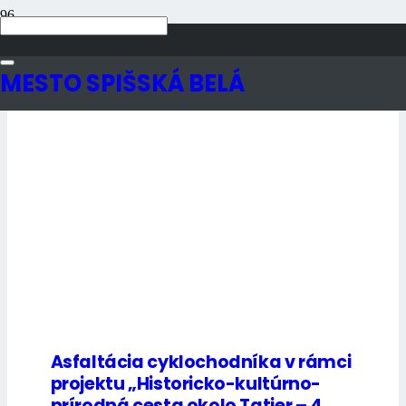
Aktuality
MESTO SPIŠSKÁ BELÁ
Asfaltácia cyklochodníka v rámci
projektu „Historicko-kultúrno-
prírodná cesta okolo Tatier – 4.