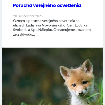
Porucha verejného osvetlenia
20. septembra 2025
Oznam o poruche verejného osvetlenia na
uliciach Ladislava Novomeského, Gen. Ludvíka
Svobodu a Kpt. Nálepku. Oznamujeme občanom,
že z dôvodu…