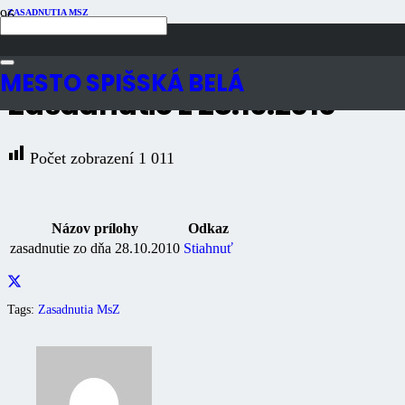
ZASADNUTIA MSZ
Publikované
16 rokov dozadu
Počet zobrazení
1K
MESTO SPIŠSKÁ BELÁ
Zasadnutie z 28.10.2010
Počet zobrazení
1 011
Názov prílohy
Odkaz
zasadnutie zo dňa 28.10.2010
Stiahnuť
Tags:
Zasadnutia MsZ