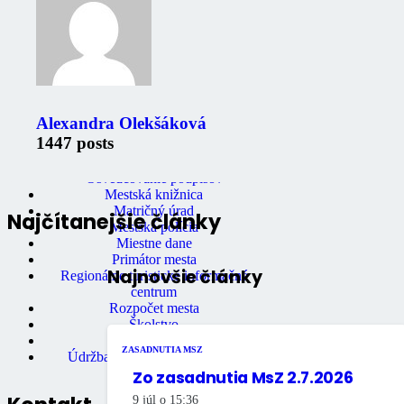
Zaujimavé odkazy
Oznámenia
Úradná tabuľa
Fotogaléria
Mestské noviny
Mestský úrad
Alexandra Olekšáková
Ochrana osobných údajov
1447 posts
Stavebný úrad
Správa bytov a nebytových priestorov
Osvedčovanie podpisov
Mestská knižnica
Matričný úrad
Najčítanejšie články
Mestská polícia
Miestne dane
Primátor mesta
Najnovšie články
Regionálne turistické informačné
centrum
Rozpočet mesta
Školstvo
Údržba bytov
ZASADNUTIA MSZ
Údržba nebytových priestorov
Zo zasadnutia MsZ 2.7.2026
9 júl o 15:36