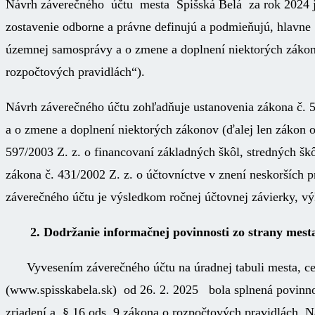
Návrh záverečného účtu mesta Spišská Belá za rok 2024 j
zostavenie odborne a právne definujú a podmieňujú, hlavne
územnej samosprávy a o zmene a doplnení niektorých zákono
rozpočtových pravidlách“).
Návrh záverečného účtu zohľadňuje ustanovenia zákona č. 5
a o zmene a doplnení niektorých zákonov (ďalej len zákon o
597/2003 Z. z. o financovaní základných škôl, stredných škô
zákona č. 431/2002 Z. z. o účtovníctve v znení neskorších 
záverečného účtu je výsledkom ročnej účtovnej závierky, výk
2. Dodržanie informačnej povinnosti zo strany mest
Vyvesením záverečného účtu na úradnej tabuli mesta, cent
(www.spisskabela.sk) od 26. 2. 2025 bola splnená povinn
zriadení a § 16 ods. 9 zákona o rozpočtových pravidlách. 