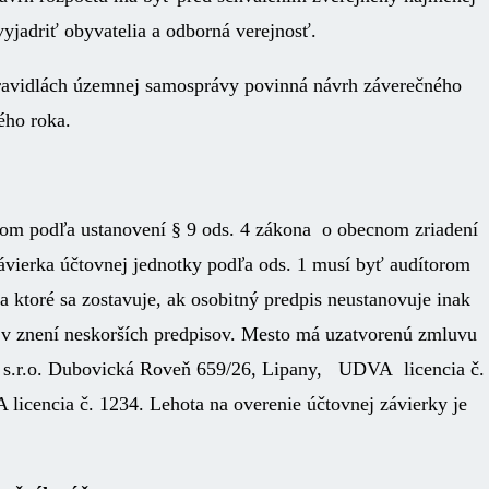
jadriť obyvatelia a odborná verejnosť.
ravidlách územnej samosprávy povinná návrh záverečného
ého roka.
rom podľa ustanovení § 9 ods. 4 zákona o obecnom zriadení
ávierka účtovnej jednotky podľa ods. 1 musí byť audítorom
 ktoré sa zostavuje, ak osobitný predpis neustanovuje inak
e v znení neskorších predpisov. Mesto má uzatvorenú zmluvu
t s.r.o. Dubovická Roveň 659/26, Lipany, UDVA licencia č.
 licencia č. 1234. Lehota na overenie účtovnej závierky je