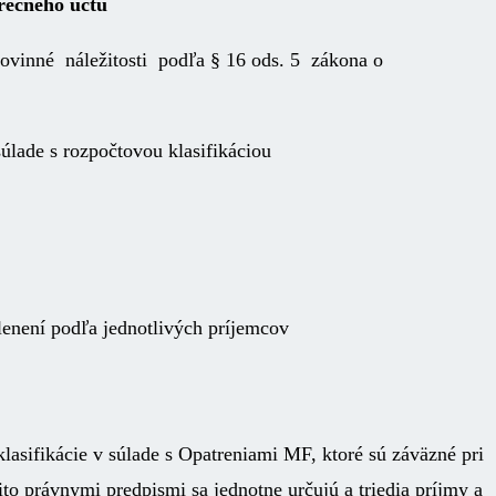
ečného účtu
ovinné náležitosti podľa § 16 ods. 5 zákona o
súlade s rozpočtovou klasifikáciou
lenení podľa jednotlivých príjemcov
lasifikácie v súlade s Opatreniami MF, ktoré sú záväzné pri
o právnymi predpismi sa jednotne určujú a triedia príjmy a