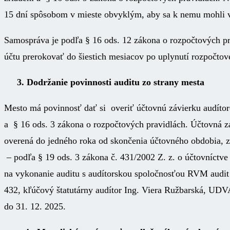
15 dní spôsobom v mieste obvyklým, aby sa k nemu mohli vy
Samospráva je podľa § 16 ods. 12 zákona o rozpočtových p
účtu prerokovať do šiestich mesiacov po uplynutí rozpočtov
3. Dodržanie povinnosti auditu zo strany mesta
Mesto má povinnosť dať si overiť účtovnú závierku audíto
a § 16 ods. 3 zákona o rozpočtových pravidlách. Účtovná z
overená do jedného roka od skončenia účtovného obdobia, za
– podľa § 19 ods. 3 zákona č. 431/2002 Z. z. o účtovníctv
na vykonanie auditu s audítorskou spoločnosťou RVM audi
432, kľúčový štatutárny audítor Ing. Viera Ružbarská, UDVA
do 31. 12. 2025.