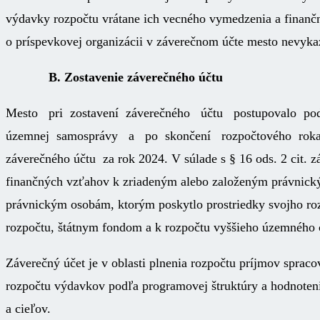
výdavky rozpočtu vrátane ich vecného vymedzenia a finanč
o príspevkovej organizácii v záverečnom účte mesto nevykaz
B
. Zostavenie záverečného účtu
Mesto pri zostavení záverečného účtu postupovalo po
územnej samosprávy a po skončení rozpočtového roka ú
záverečného účtu za rok 2024. V súlade s § 16 ods. 2 cit. 
finančných vzťahov k zriadeným alebo založeným právnic
právnickým osobám, ktorým poskytlo prostriedky svojho roz
rozpočtu, štátnym fondom a k rozpočtu vyššieho územného 
Záverečný účet je v oblasti plnenia rozpočtu príjmov spraco
rozpočtu výdavkov podľa programovej štruktúry a hodnoten
a cieľov.