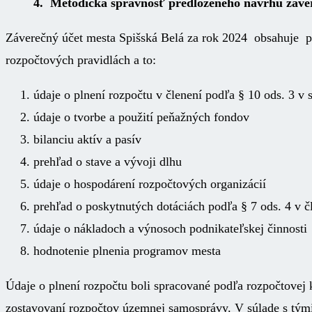
4. Metodická správnosť predloženého návrhu záver
Záverečný účet mesta Spišská Belá za rok 2024 obsahuje p
rozpočtových pravidlách a to:
údaje o plnení rozpočtu v členení podľa § 10 ods. 3 v 
údaje o tvorbe a použití peňažných fondov
bilanciu aktív a pasív
prehľad o stave a vývoji dlhu
údaje o hospodárení rozpočtových organizácií
prehľad o poskytnutých dotáciách podľa § 7 ods. 4 v č
údaje o nákladoch a výnosoch podnikateľskej činnosti
hodnotenie plnenia programov mesta
Údaje o plnení rozpočtu boli spracované podľa rozpočtovej k
zostavovaní rozpočtov územnej samosprávy. V súlade s týmit