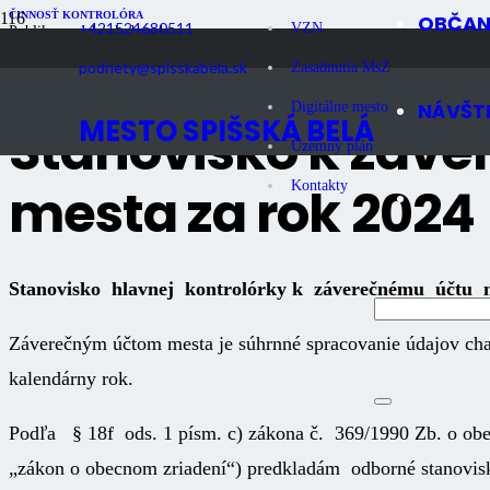
ČINNOSŤ KONTROLÓRA
OBČA
+421524680511
VZN
Publikované
1 rok dozadu
Počet zobrazení
568
podnety@spisskabela.sk
Zasadnutia MsZ
NÁVŠT
Digitálne mesto
MESTO SPIŠSKÁ BELÁ
Stanovisko k záv
Územný plán
mesta za rok 2024
Kontakty
Stanovisko hlavnej kontrolórky
k záverečnému účtu m
Záverečným účtom mesta je súhrnné spracovanie údajov char
kalendárny rok.
Podľa § 18f ods. 1 písm. c) zákona č. 369/1990 Zb. o obec
„zákon o obecnom zriadení“) predkladám odborné stanovisk