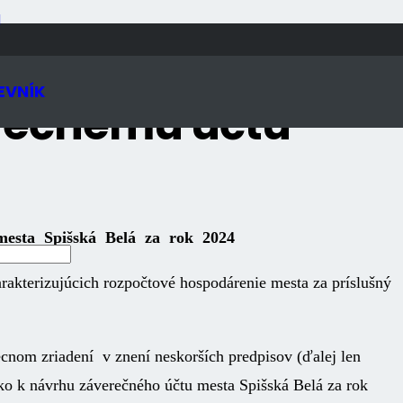
N
EVNÍK
erečnému účtu
esta Spišská Belá za rok 2024
akterizujúcich rozpočtové hospodárenie mesta za príslušný
nom zriadení v znení neskorších predpisov (ďalej len
o k návrhu záverečného účtu mesta Spišská Belá za rok