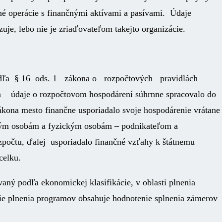
né operácie s finančnými aktívami a pasívami. Údaje
uje, lebo nie je zriaďovateľom takejto organizácie.
dľa § 16 ods. 1 zákona o rozpočtových pravidlách
daje o rozpočtovom hospodárení súhrnne spracovalo do
zákona mesto finančne usporiadalo svoje hospodárenie vrátane
kým osobám a fyzickým osobám – podnikateľom a
počtu, ďalej usporiadalo finančné vzťahy k štátnemu
celku.
vaný podľa ekonomickej klasifikácie, v oblasti plnenia
ie plnenia programov obsahuje hodnotenie splnenia zámerov