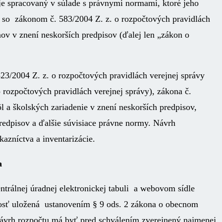
e spracovaný v súlade s právnymi normami, ktoré jeho
 so zákonom č. 583/2004 Z. z. o rozpočtových pravidlách
v v znení neskorších predpisov (ďalej len „zákon o
23/2004 Z. z. o rozpočtových pravidlách verejnej správy
 rozpočtových pravidlách verejnej správy), zákona č.
l a školských zariadenie v znení neskorších predpisov,
predpisov a ďalšie súvisiace právne normy. Návrh
azníctva a inventarizácie.
a
rálnej úradnej elektronickej tabuli a webovom sídle
osť uložená ustanovením § 9 ods. 2 zákona o obecnom
Návrh rozpočtu má byť pred schválením zverejnený najmenej