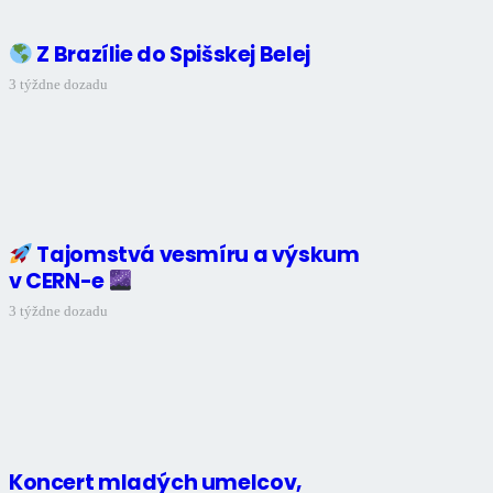
Z Brazílie do Spišskej Belej
3 týždne dozadu
Tajomstvá vesmíru a výskum
v CERN-e
3 týždne dozadu
Koncert mladých umelcov,