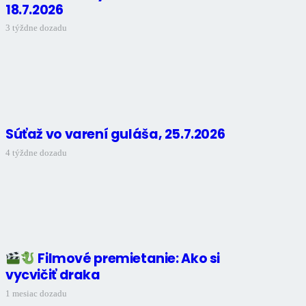
18.7.2026
3 týždne dozadu
Súťaž vo varení guláša, 25.7.2026
4 týždne dozadu
Filmové premietanie: Ako si
vycvičiť draka
1 mesiac dozadu