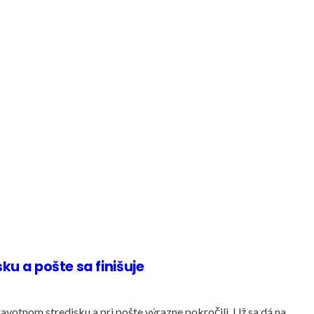
ku a pošte sa finišuje
avotnom stredisku a pri pošte výrazne pokročili. Už sa dá na