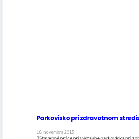
Parkovisko pri zdravotnom stredis
18. novembra 2015
7Stavebné práce pri výstavbe parkoviska pri zdr