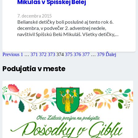
Mikuláš v Spišskej Belej
7. decembra 2015
Belianské detičky boli poslušné aj tento rok 6.
decembra, v podvečer 2. adventnej nedele,
navštívil Spišskú Belú Mikuláš. Všetky detičky,…
Previous
1
…
371
372
373
374
375
376
377
…
379
Ďalej
Podujatia v meste