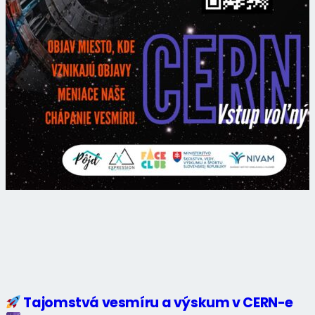
Tajomstvá vesmíru a výskum v CERN-e