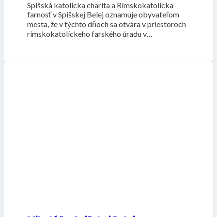
Spišská katolícka charita a Rímskokatolícka
farnosť v Spišskej Belej oznamuje obyvateľom
mesta, že v týchto dňoch sa otvára v priestoroch
rímskokatolíckeho farského úradu v…