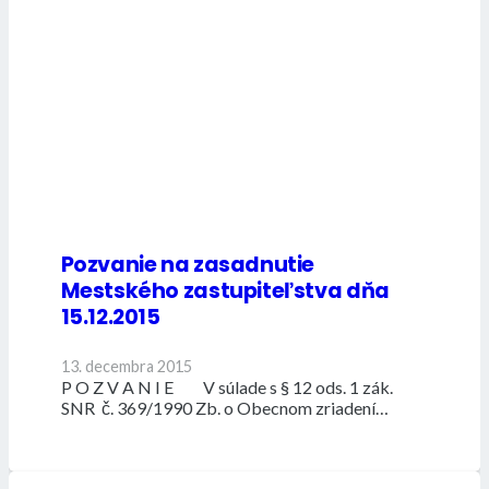
Pozvanie na zasadnutie
Mestského zastupiteľstva dňa
15.12.2015
13. decembra 2015
P O Z V A N I E V súlade s § 12 ods. 1 zák.
SNR č. 369/1990 Zb. o Obecnom zriadení…