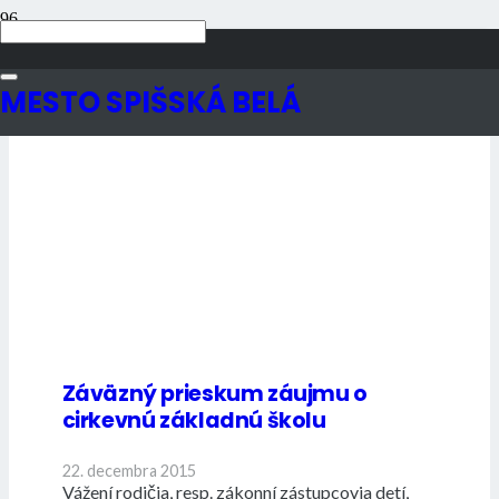
MESTO SPIŠSKÁ BELÁ
Záväzný prieskum záujmu o
cirkevnú základnú školu
22. decembra 2015
Vážení rodičia, resp. zákonní zástupcovia detí,