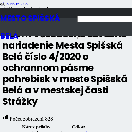
ÚRADNÁ TABUĽA
Publikované
6 rokov dozadu
Počet zobrazení
828
MESTO SPIŠSKÁ
Návrh Všeobecne záväzné
BELÁ
nariadenie Mesta Spišská
Belá číslo 4/2020 o
ochrannom pásme
pohrebísk v meste Spišská
Belá a v mestskej časti
Strážky
Počet zobrazení
828
Názov prílohy
Odkaz