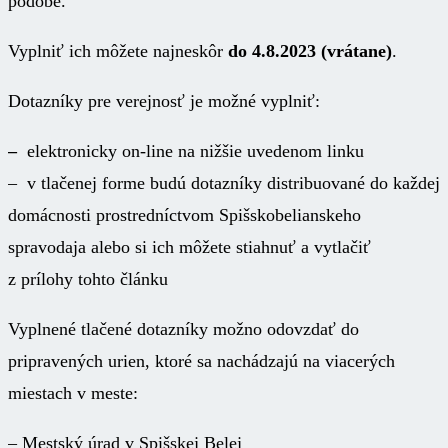
podobe.
Vyplniť ich môžete najneskôr
do 4.8.2023 (vrátane)
.
Dotazníky pre verejnosť je možné vyplniť:
–
elektronicky on-line na nižšie uvedenom linku
– v tlačenej forme budú dotazníky distribuované do každej
domácnosti prostredníctvom Spišskobelianskeho
spravodaja alebo si ich môžete stiahnuť a vytlačiť
z prílohy tohto článku
Vyplnené tlačené dotazníky možno odovzdať do
pripravených urien, ktoré sa nachádzajú na viacerých
miestach v meste:
– Mestský úrad v Spišskej Belej