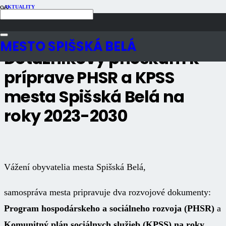
AKTUALITY
Publikované
3 roky dozadu
Počet zobrazení
2K
MESTO SPIŠSKÁ BELÁ
Dotazníkový prieskum k
príprave PHSR a KPSS
mesta Spišská Belá na
roky 2023-2030
Vážení obyvatelia mesta Spišská Belá,
samospráva mesta pripravuje dva rozvojové dokumenty:
Program hospodárskeho a sociálneho rozvoja (PHSR)
a
Komunitný plán sociálnych služieb (KPSS) na roky