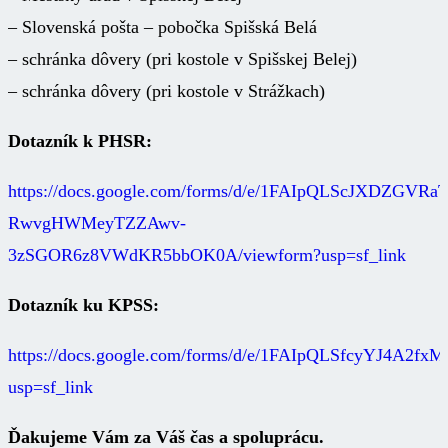
– Slovenská pošta – pobočka Spišská Belá
– schránka dôvery (pri kostole v Spišskej Belej)
– schránka dôvery (pri kostole v Strážkach)
Dotazník k PHSR:
https://docs.google.com/forms/d/e/1FAIpQLScJXDZGVRaT
RwvgHWMeyTZZAwv-
3zSGOR6z8VWdKR5bbOK0A/viewform?usp=sf_link
Dotazník ku KPSS:
https://docs.google.com/forms/d/e/1FAIpQLSfcyYJ4A
usp=sf_link
Ďakujeme Vám za Váš čas a spoluprácu.