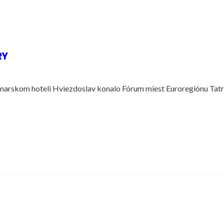
RY
marskom hoteli Hviezdoslav konalo Fórum miest Euroregiónu Tatry