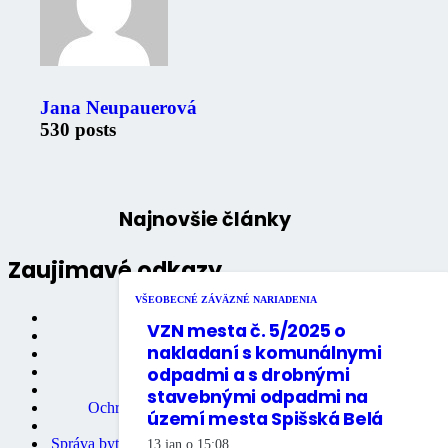
Jana Neupauerová
530 posts
Najnovšie články
Zaujimavé odkazy
VŠEOBECNÉ ZÁVÄZNÉ NARIADENIA
Oznámenia
VZN mesta č. 5/2025 o
Úradná tabuľa
nakladaní s komunálnymi
Fotogaléria
odpadmi a s drobnými
Mestské noviny
Mestský úrad
stavebnými odpadmi na
Ochrana osobných údajov
území mesta Spišská Belá
Stavebný úrad
Správa bytov a nebytových priestorov
13 jan o 15:08