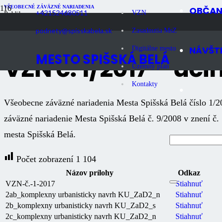
VŠEOBECNÉ ZÁVÄZNÉ NARIADENIA
OBČA
+421524680511
VZN
Publikované
9 rokov dozadu
Počet zobrazení
1K
podnety@spisskabela.sk
Zasadnutia MsZ
NÁVŠT
Digitálne mesto
MESTO SPIŠSKÁ BELÁ
VZN č. 1/2017 – úči
Územný plán
Kontakty
Všeobecne záväzné nariadenia Mesta Spišská Belá číslo 1/
záväzné nariadenie Mesta Spišská Belá č. 9/2008 v znení č
mesta Spišská Belá.
Počet zobrazení
1 104
Názov prílohy
Odkaz
VZN-č.-1-2017
Stiahnuť
2ab_komplexny urbanisticky navrh KU_ZaD2_n
Stiahnuť
2b_komplexny urbanisticky navrh KU_ZaD2_s
Stiahnuť
2c_komplexny urbanisticky navrh KU_ZaD2_n
Stiahnuť