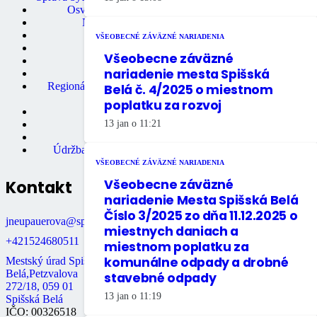
Osvedčovanie podpisov
Mestská knižnica
Matričný úrad
VŠEOBECNÉ ZÁVÄZNÉ NARIADENIA
Mestská polícia
Všeobecne záväzné
Miestne dane
nariadenie mesta Spišská
Primátor mesta
Regionálne turistické informačné
Belá č. 4/2025 o miestnom
centrum
poplatku za rozvoj
Rozpočet mesta
13 jan o 11:21
Školstvo
Údržba bytov
Údržba nebytových priestorov
VŠEOBECNÉ ZÁVÄZNÉ NARIADENIA
Všeobecne záväzné
Kontakt
nariadenie Mesta Spišská Belá
Číslo 3/2025 zo dňa 11.12.2025 o
jneupauerova@spisskabela.sk
miestnych daniach a
+421524680511
miestnom poplatku za
komunálne odpady a drobné
Mestský úrad Spišská
Belá,Petzvalova
stavebné odpady
272/18, 059 01
13 jan o 11:19
Spišská Belá
IČO: 00326518