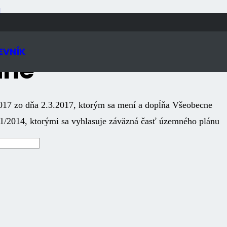
N
EVNÍK
nné
2017 zo dňa 2.3.2017, ktorým sa mení a dopĺňa Všeobecne
. 1/2014, ktorými sa vyhlasuje záväzná časť územného plánu