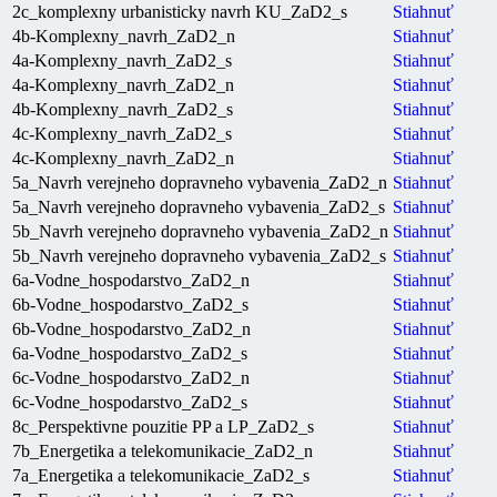
2c_komplexny urbanisticky navrh KU_ZaD2_s
Stiahnuť
4b-Komplexny_navrh_ZaD2_n
Stiahnuť
4a-Komplexny_navrh_ZaD2_s
Stiahnuť
4a-Komplexny_navrh_ZaD2_n
Stiahnuť
4b-Komplexny_navrh_ZaD2_s
Stiahnuť
4c-Komplexny_navrh_ZaD2_s
Stiahnuť
4c-Komplexny_navrh_ZaD2_n
Stiahnuť
5a_Navrh verejneho dopravneho vybavenia_ZaD2_n
Stiahnuť
5a_Navrh verejneho dopravneho vybavenia_ZaD2_s
Stiahnuť
5b_Navrh verejneho dopravneho vybavenia_ZaD2_n
Stiahnuť
5b_Navrh verejneho dopravneho vybavenia_ZaD2_s
Stiahnuť
6a-Vodne_hospodarstvo_ZaD2_n
Stiahnuť
6b-Vodne_hospodarstvo_ZaD2_s
Stiahnuť
6b-Vodne_hospodarstvo_ZaD2_n
Stiahnuť
6a-Vodne_hospodarstvo_ZaD2_s
Stiahnuť
6c-Vodne_hospodarstvo_ZaD2_n
Stiahnuť
6c-Vodne_hospodarstvo_ZaD2_s
Stiahnuť
8c_Perspektivne pouzitie PP a LP_ZaD2_s
Stiahnuť
7b_Energetika a telekomunikacie_ZaD2_n
Stiahnuť
7a_Energetika a telekomunikacie_ZaD2_s
Stiahnuť