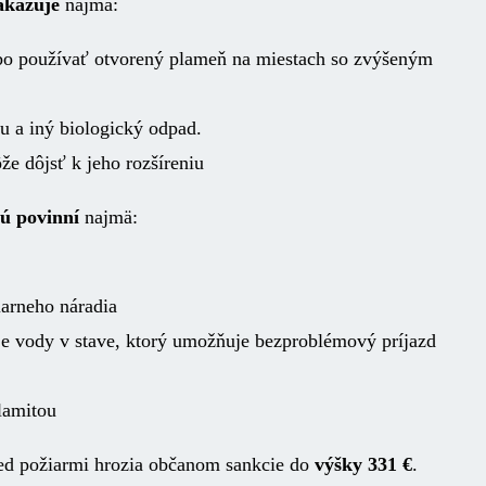
akazuje
najmä:
lebo používať otvorený plameň na miestach so zvýšeným
mu a iný biologický odpad.
že dôjsť k jeho rozšíreniu
sú povinní
najmä:
iarneho náradia
oje vody v stave, ktorý umožňuje bezproblémový príjazd
alamitou
red požiarmi hrozia občanom sankcie do
výšky 331 €
.