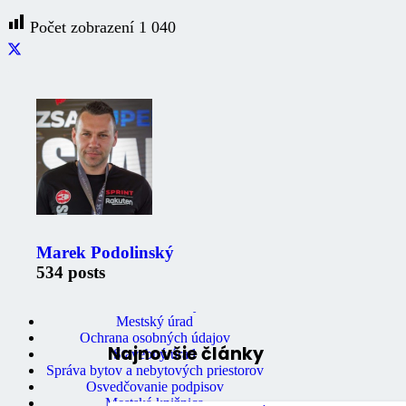
Počet zobrazení
1 040
Zaujimavé odkazy
Marek Podolinský
Oznámenia
534 posts
Úradná tabuľa
Fotogaléria
Mestské noviny
Mestský úrad
Ochrana osobných údajov
Najnovšie články
Stavebný úrad
Správa bytov a nebytových priestorov
Osvedčovanie podpisov
Mestská knižnica