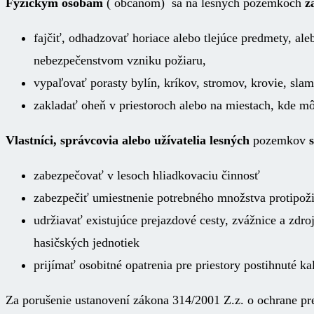
Fyzickým osobám
( občanom) sa na lesných pozemkoch
z
fajčiť, odhadzovať horiace alebo tlejúce predmety, a
nebezpečenstvom vzniku požiaru,
vypaľovať porasty bylín, kríkov, stromov, krovie, sla
zakladať oheň v priestoroch alebo na miestach, kde mô
Vlastníci, správcovia alebo užívatelia lesných
pozemkov
zabezpečovať v lesoch hliadkovaciu činnosť
zabezpečiť umiestnenie potrebného množstva protipož
udržiavať existujúce prejazdové cesty, zvážnice a zdr
hasičských jednotiek
prijímať osobitné opatrenia pre priestory postihnuté k
Za porušenie ustanovení zákona 314/2001 Z.z. o ochrane p