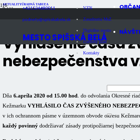
AKTUALITY
ÚRADNÁ TABUĽA
OBČA
+421524680511
VZN
Publikované
6 rokov dozadu
Počet zobrazení
1K
podnety@spisskabela.sk
Zasadnutia MsZ
NÁVŠT
Digitálne mesto
MESTO SPIŠSKÁ BELÁ
Vyhlásenie času 
Územný plán
nebezpečenstva v
Kontakty
Dňa
6.apríla 2020 od 15.00 hod
. do odvolania Okresné ria
Kežmarku
VYHLÁSILO ČAS ZVÝŠENÉHO NEBEZPE
v ich ochrannom pásme v územnom obvode okresu Kežmarok
každý povinný
dodržiavať zásady protipožiarnej bezpečnost