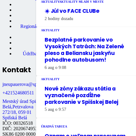
AKTUALITY
AKTUALITY MLADÍ V MESTE
Matričný úrad
Mestská polícia
☀️ Júl vo FACE CLUBe
Miestne dane
2 hodiny dozadu
Primátor mesta
Regionálne turistické informačné
AKTUALITY
centrum
Rozpočet mesta
Bezplatné parkovanie vo
Školstvo
Vysokých Tatrách: Na Zelené
Údržba bytov
pleso a Beliansku jaskyňu
Údržba nebytových priestorov
pohodlne autobusom!
Kontakt
6 aug o 9:08
AKTUALITY
jneupauerova@spisskabela.sk
Nové zóny zákazu státia a
+421524680511
vyznačené pozdĺžne
parkovanie v Spišskej Belej
Mestský úrad Spišská
Belá,Petzvalova
5 aug o 9:57
272/18, 059 01
Spišská Belá
IČO: 00326518
ÚRADNÁ TABUĽA
DIČ: 2020674953
SK86 0200 0000
Oznam o voľnom pracovnom