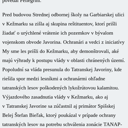
povedal Pellegrini.
Pred budovou Strednej odbornej školy na Garbiarskej ulici
v Kežmarku sa zišla aj skupina reštituentov, ktorí prišli
žiadať o urýchlené vrátenie ich pozemkov v bývalom
vojenskom obvode Javorina. Ochranári a vedci z iniciatívy
My sme les prišli do Kežmarku, aby demonštrovali, aké
majú výhrady k postupu vlády v oblasti chránených území.
Popoludní sa vláda presunula do Tatranskej Javoriny, kde
riešila spor medzi lesníkmi a ochranármi ohľadne
tatranských lesov poškodených lykožrútovou kalamitou.
Výjazdového zasadnutia vlády v Kežmarku, ako aj
v Tatranskej Javorine sa zúčastnil aj primátor Spišskej
Belej Štefan Bieľak, ktorý poukázal v prípade ochrany
tatranských lesov na potrebu schválenia zonácie TANAP-