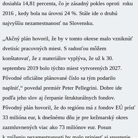
dosiahla 14,81 percenta, čo je zásadný pokles oproti roku
2016 , kedy bola na úrovni 24 %. Stále ide o druhú
najvyššiu nezamestnanosť na Slovensku.
„Akčný plán hovoril, že by v tomto okrese malo vzniknúť
dvetisíc pracovných miest. S radosťou môžem
konštatovať, že z materiálov vyplýva, že už k 30.
septembru 2019 bolo týchto miest vytvorených 2027.
Pôvodné oficiálne plánované číslo sa tým podarilo
naplniť,“ povedal premiér Peter Pellegrini. Dobre ide
podľa jeho slov aj čerpanie štrukturálnych fondov.
Pôvodný plán hovoril, že do regiónu má z fondov EÚ prísť
33 milióna eur, k dnešnému dňu je pre kežmarský okres
zazmluvnených viac ako 73 miliónov eur. Posun
k zníženiu nezamestnanosti by malo priniesť aj spustenie