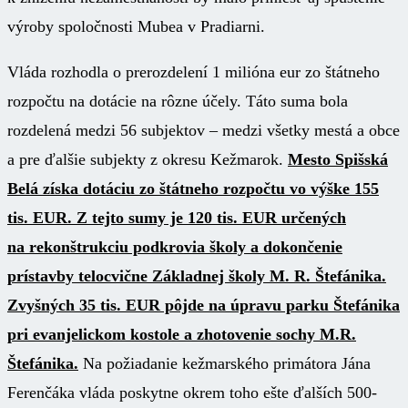
výroby spoločnosti Mubea v Pradiarni.
Vláda rozhodla o prerozdelení 1 milióna eur zo štátneho
rozpočtu na dotácie na rôzne účely. Táto suma bola
rozdelená medzi 56 subjektov – medzi všetky mestá a obce
a pre ďalšie subjekty z okresu Kežmarok.
Mesto Spišská
Belá získa dotáciu zo štátneho rozpočtu vo výške 155
tis. EUR. Z tejto sumy je 120 tis. EUR určených
na rekonštrukciu podkrovia školy a dokončenie
prístavby telocvične Základnej školy M. R. Štefánika.
Zvyšných 35 tis. EUR pôjde na úpravu parku Štefánika
pri evanjelickom kostole a zhotovenie sochy M.R.
Štefánika.
Na požiadanie kežmarského primátora Jána
Ferenčáka vláda poskytne okrem toho ešte ďalších 500-