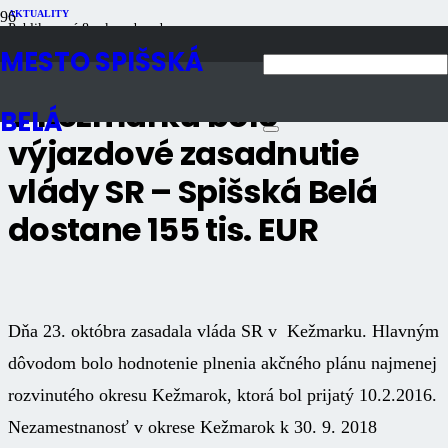
AKTUALITY
Publikované
8 rokov dozadu
Počet zobrazení
1K
MESTO SPIŠSKÁ
V Kežmarku bolo
BELÁ
výjazdové zasadnutie
vlády SR – Spišská Belá
dostane 155 tis. EUR
Dňa 23. októbra zasadala vláda SR v Kežmarku. Hlavným
dôvodom bolo hodnotenie plnenia akčného plánu najmenej
rozvinutého okresu Kežmarok, ktorá bol prijatý 10.2.2016.
Nezamestnanosť v okrese Kežmarok k 30. 9. 2018