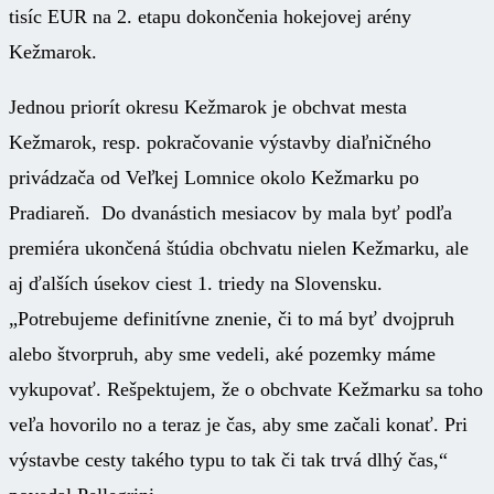
tisíc EUR na 2. etapu dokončenia hokejovej arény
Kežmarok.
Jednou priorít okresu Kežmarok je obchvat mesta
Kežmarok, resp. pokračovanie výstavby diaľničného
privádzača od Veľkej Lomnice okolo Kežmarku po
Pradiareň. Do dvanástich mesiacov by mala byť podľa
premiéra ukončená štúdia obchvatu nielen Kežmarku, ale
aj ďalších úsekov ciest 1. triedy na Slovensku.
„Potrebujeme definitívne znenie, či to má byť dvojpruh
alebo štvorpruh, aby sme vedeli, aké pozemky máme
vykupovať. Rešpektujem, že o obchvate Kežmarku sa toho
veľa hovorilo no a teraz je čas, aby sme začali konať. Pri
výstavbe cesty takého typu to tak či tak trvá dlhý čas,“