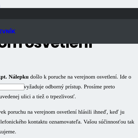
N
EVNÍK
om osvetlení
kpt. Nálepku
došlo k poruche na verejnom osvetlení. Ide o
y, ktorý si vyžaduje odborný prístup. Prosíme preto
edenej ulici a tiež o trpezlivosť.
k poruchu na verejnom osvetlení hlásili ihneď, keď ju
lefonického kontaktu oznamovateľa. Vašou súčinnosťou tak
akujeme.