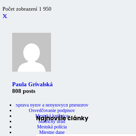
Počet zobrazení
1 950
Zaujimavé odkazy
Oznámenia
Úradná tabuľa
Fotogaléria
Mestské noviny
Paula Grivalská
Mestský úrad
808 posts
Ochrana osobných údajov
Stavebný úrad
Správa bytov a nebytových priestorov
Osvedčovanie podpisov
Mestská knižnica
Najnovšie články
Matričný úrad
Mestská polícia
Miestne dane