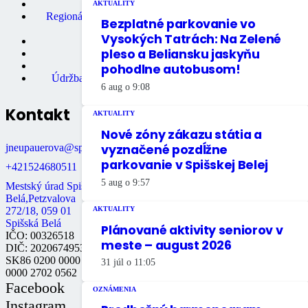
Primátor mesta
AKTUALITY
Regionálne turistické informačné
Bezplatné parkovanie vo
centrum
Vysokých Tatrách: Na Zelené
Rozpočet mesta
pleso a Beliansku jaskyňu
Školstvo
Údržba bytov
pohodlne autobusom!
Údržba nebytových priestorov
6 aug o 9:08
Kontakt
AKTUALITY
Nové zóny zákazu státia a
jneupauerova@spisskabela.sk
vyznačené pozdĺžne
parkovanie v Spišskej Belej
+421524680511
5 aug o 9:57
Mestský úrad Spišská
Belá,Petzvalova
272/18, 059 01
AKTUALITY
Spišská Belá
Plánované aktivity seniorov v
IČO: 00326518
meste – august 2026
DIČ: 2020674953
SK86 0200 0000
31 júl o 11:05
0000 2702 0562
Facebook
OZNÁMENIA
Instagram