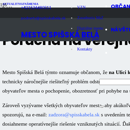
AKTUALITY
OZNÁMENIA
OBČA
+421524680511
VZN
Publikované
5 rokov dozadu
Počet zobrazení
1K
podnety@spisskabela.sk
Zasadnutia MsZ
NÁVŠT
Digitálne mesto
MESTO SPIŠSKÁ BELÁ
Porucha na verejn
Územný plán
Kontakty
Mesto Spišská Belá týmto oznamuje občanom, že
na Ulici 
technicky náročnejšie riešiteľný problém odstránenia poruch
obyvateľov mesta o pochopenie, obozretnosť pri pohybe na uv
Zároveň vyzývame všetkých obyvateľov mesta, aby akúkoľve
spozorujú, na e-mail:
zadzora@spisskabela.sk
s uvedením te
dosiahneme operatívnejšie riešenie vzniknutých situácií. Ď