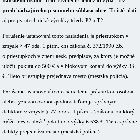
banského úradu
. Toto povolenie nemožno vydať bez
predchádzajúceho písomného súhlasu obce
. To isté platí
aj pre pyrotechnické výrobky triedy P2 a T2.
Porušenie ustanovení tohto nariadenia je priestupkom v
zmysle § 47 ods. 1 písm. ch) zákona č. 372/1990 Zb.
o priestupkoch v znení nesk. predpisov, za ktorý je možné
uložiť pokutu do 500 € a v blokovom konaní do výšky 33
€. Tieto priestupky prejednáva mesto (mestská polícia).
Porušenie ustanovení tohto nariadenia právnickou osobou
alebo fyzickou osobou-podnikateľom je správnym
deliktom v zmysle § 27 b ods. 1 písm. a) zákona, za ktorý
môže mesto uložiť pokutu do výšky 6 638 €. Tieto správne
delikty prejednáva mesto (mestská polícia).