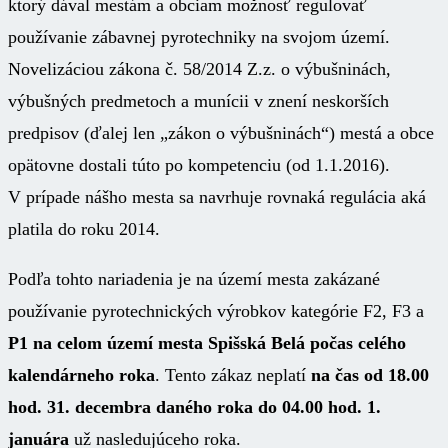
ktorý dával mestám a obciam možnosť regulovať
používanie zábavnej pyrotechniky na svojom území.
Novelizáciou zákona č. 58/2014 Z.z. o výbušninách,
výbušných predmetoch a munícii v znení neskorších
predpisov (ďalej len „zákon o výbušninách“) mestá a obce
opätovne dostali túto po kompetenciu (od 1.1.2016).
V prípade nášho mesta sa navrhuje rovnaká regulácia aká
platila do roku 2014.
Podľa tohto nariadenia je na území mesta zakázané
používanie pyrotechnických výrobkov kategórie F2, F3 a
P1 na celom území mesta Spišská Belá počas celého
kalendárneho roka
. Tento zákaz neplatí
na čas od 18.00
hod. 31. decembra daného roka do 04.00 hod. 1.
januára
už nasledujúceho roka.