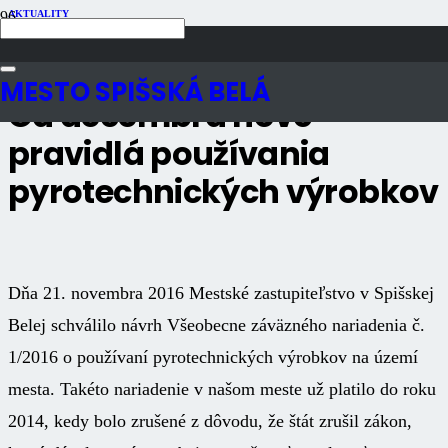
AKTUALITY
Publikované
10 rokov dozadu
Počet zobrazení
2K
MESTO SPIŠSKÁ BELÁ
Od decembra nové
pravidlá používania
pyrotechnických výrobkov
Dňa 21. novembra 2016 Mestské zastupiteľstvo v Spišskej
Belej schválilo návrh Všeobecne záväzného nariadenia č.
1/2016 o používaní pyrotechnických výrobkov na území
mesta. Takéto nariadenie v našom meste už platilo do roku
2014, kedy bolo zrušené z dôvodu, že štát zrušil zákon,