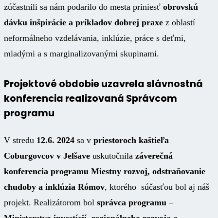
zúčastnili sa nám podarilo do mesta priniesť
obrovskú
dávku inšpirácie a príkladov dobrej praxe
z oblastí
neformálneho vzdelávania, inklúzie, práce s deťmi,
mladými a s marginalizovanými skupinami.
Projektové obdobie uzavrela slávnostná
konferencia realizovaná Správcom
programu
V stredu
12.6. 2024
sa v
priestoroch kaštieľa
Coburgovcov v Jelšave
uskutočnila
záverečná
konferencia programu Miestny rozvoj, odstraňovanie
chudoby a inklúzia Rómov
, ktorého súčasťou bol aj náš
projekt. Realizátorom bol
správca programu
–
Ministerstvo investícií, regionálneho rozvoja a