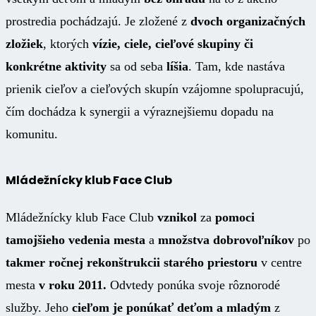
prostredia pochádzajú. Je zložené z
dvoch organizačných
zložiek
, ktorých
vízie, ciele, cieľové skupiny či
konkrétne aktivity
sa od seba
líšia
. Tam, kde nastáva
prienik cieľov a cieľových skupín vzájomne spolupracujú,
čím dochádza k synergii a výraznejšiemu dopadu na
komunitu.
Mládežnícky klub Face Club
Mládežnícky klub Face Club
vznikol
za
pomoci
tamojšieho vedenia mesta
a
množstva dobrovoľníkov
po
takmer ročnej rekonštrukcii starého priestoru
v centre
mesta
v roku 2011.
Odvtedy ponúka svoje rôznorodé
služby. Jeho
cieľom je ponúkať deťom a mladým
z