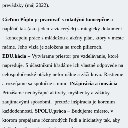
prevádzky (máj 2022).
Cieľom Pôjdu
je
pracovať s mladými koncepčne
a
napĺňať tak (ako jeden z viacerých) strategický dokument
– koncepciu práce s mládežou a akčný plán, ktorý v meste
máme. Jeho vízia je založená na troch pilieroch.
EDU.kácia
– Vytvárame priestor pre vzdelávanie, ktoré
napreduje. S účastníkmi hľadáme ich vlastné odpovede na
celospoločenské otázky neformálne a zážitkovo. Rastieme
a rozvíjame sa spoločne s nimi.
IN.špirácia a inovácia
–
Prinášame neobyčajné aktivity, myšlienky a zážitky
zaujímavými spôsobmi, pretože inšpirácia je korením
každodennosti.
SPOLU.práca
– Budujeme miesto, v
ktorom prepájame rôznorodých ľudí a iniciatívy tak, aby