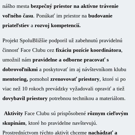
nášho mesta
bezpečný priestor na aktívne trávenie
voľného času
. Ponúkať im priestor na
budovanie
priateľstiev
a
rozvoj kompetencií.
Projekt SpoluBližšie podporil už zabehnutú pravidelnú
činnosť Face Clubu cez
fixáciu pozície koordinátora
,
umožnil nám
pravidelne a odborne pracovať s
dobrovoľníkmi
a poskytovať im aj návštevníkom klubu
mentoring,
pomohol
zrenovovať priestory
, ktoré si po
viac než 10 rokoch prevádzky vyžadovali opraviť a tiež
dovybavil priestory
potrebnou technikou a materiálom.
Aktivity
Face Clubu sú prispôsobené
rôznym cieľovým
skupinám
, ktoré ho pravidelne navštevujú.
Prostredníctvom týchto aktivít chceme
nachádzať a