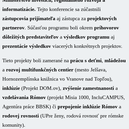
informatizácie.
Tejto konferencie sa zúčastnili
zástupcovia prijímateľa
aj zástupca za
projektových
partnerov
. Súčasťou programu boli okrem
príhovorov
dôležitých predstaviteľov
a
výsledkov programu
aj
prezentácie výsledkov
viacerých konkrétnych projektov.
Tieto projekty boli zamerané na
prácu s deťmi
,
mládežou
a
rozvoj multifunkčných centier
(mesto Jelšava,
Hornozemplínska knižnica vo Vranove nad Topľou),
inklúzie
(Projekt DOM.ov),
zvýšenie zamestnanosti
a
vzdelávania Rómov
(projekt Misia 1000, IncluCAMPUS,
Agentúra práce BBSK) či
prepojenie inklúzie Rómov
a
rodovej rovnosti
(UPre ženy, rodová rovnosť pre rómske
komunity).