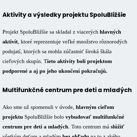
Aktivity a výsledky projektu SpoluBližšie
Projekt SpoluBližšie sa skladal z viacerých
hlavných
aktivít
, ktoré reprezentuje veľké množstvo rôznorodých
podujatí, ktorých sa mohla zúčastniť široká škála
cieľových skupín. T
ieto aktivity boli projektom
podporené a aj po jeho ukončení pokračujú.
Multifunkčné centrum pre deti a mladých
Ako sme už spomenuli v úvode,
hlavným
cieľom
projektu
SpoluBližšie bolo
vybudovať multifunkčné
centrum pre deti a mladých
. Toto centrum má
slúžiť
všetkým deťom a mladým
bez ohľadu
na to z akého