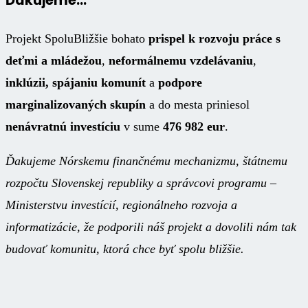
Ďakujeme…
Projekt SpoluBližšie bohato
prispel k rozvoju práce s
deťmi a mládežou
,
neformálnemu vzdelávaniu
,
inklúzii, spájaniu komunít
a
podpore
marginalizovaných skupín
a do mesta priniesol
nenávratnú investíciu
v sume
476 982 eur
.
Ďakujeme Nórskemu finančnému mechanizmu, štátnemu
rozpočtu Slovenskej republiky a správcovi programu –
Ministerstvu investícií, regionálneho rozvoja a
informatizácie, že podporili náš projekt a dovolili nám tak
budovať komunitu, ktorá chce byť spolu bližšie.