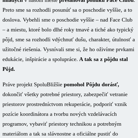
mladých
v našom meste
presahoval ponuku Face Clubu
.
Preto sme sa rozhodli posunúť sa o poschodie vyššie, a to
doslova. Vybehli sme o poschodie vyššie – nad Face Club
– a miestu, ktoré bolo dlhé roky tmavé a tiché ako typický
pôjd, sme sa rozhodli vdýchnuť dušu, charakter, útulnosť a
užitočné riešenia. Vysnívali sme si, že ho oživíme prvkami
edukácie, inšpirácie a spolupráce.
A tak sa z pôjdu stal
Pôjd.
Práve projekt SpoluBližšie
pomohol Pôjdu dorásť,
dokončiť všetky potrebné priestory, zabezpečiť vetranie
priestorov prostredníctvom rekuperácie, podporiť vznik
pozície koordinátora a tvorbu nových vzdelávacích
programov, vybaviť priestory technikou a potrebným
materiálom a tak sa slávnostne a oficiálne pustiť do