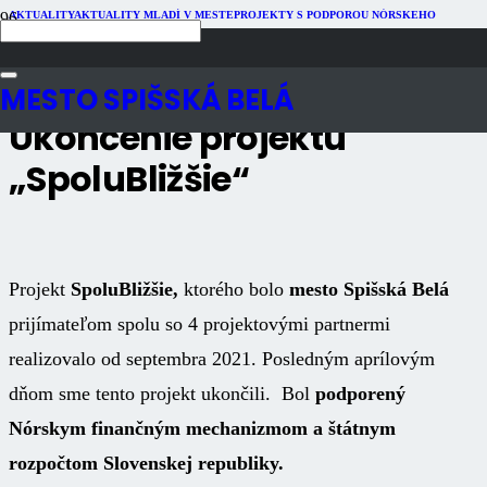
AKTUALITY
AKTUALITY MLADÍ V MESTE
PROJEKTY S PODPOROU NÓRSKEHO
FINANČNÉHO MECHANIZMU
Publikované
2 roky dozadu
Počet zobrazení
1K
MESTO SPIŠSKÁ BELÁ
Ukončenie projektu
„SpoluBližšie“
Projekt
SpoluBližšie,
ktorého bolo
mesto Spišská Belá
prijímateľom spolu so 4 projektovými partnermi
realizovalo od septembra 2021. Posledným aprílovým
dňom sme tento projekt ukončili.
Bol
podporený
Nórskym finančným mechanizmom a štátnym
rozpočtom Slovenskej republiky.