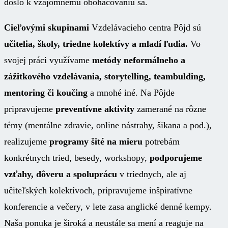
došlo k vzájomnému obohacovaniu sa.
Cieľovými skupinami
Vzdelávacieho centra Pôjd sú
učitelia, školy, triedne kolektívy a mladí ľudia.
Vo
svojej práci využívame
metódy neformálneho a
zážitkového vzdelávania, storytelling, teambulding,
mentoring či koučing
a mnohé iné. Na Pôjde
pripravujeme
preventívne aktivity
zamerané na rôzne
témy (mentálne zdravie, online nástrahy, šikana a pod.),
realizujeme
programy šité na mieru
potrebám
konkrétnych tried, besedy, workshopy,
podporujeme
vzťahy, dôveru a spoluprácu
v triednych, ale aj
učiteľských kolektívoch, pripravujeme inšpiratívne
konferencie a večery, v lete zasa anglické denné kempy.
Naša ponuka je široká a neustále sa mení a reaguje na