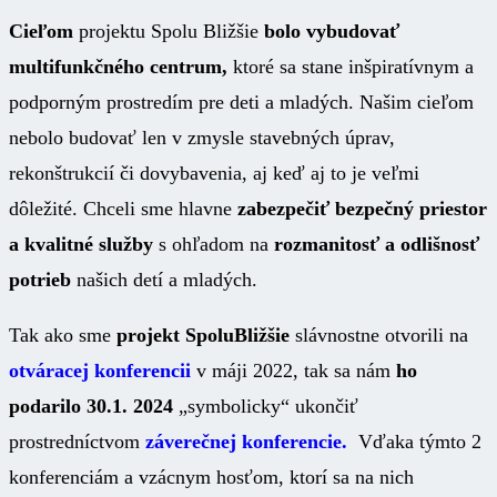
Cieľom
projektu Spolu Bližšie
bolo vybudovať
multifunkčného centrum,
ktoré sa stane inšpiratívnym a
podporným prostredím pre deti a mladých. Našim cieľom
nebolo budovať len v zmysle stavebných úprav,
rekonštrukcií či dovybavenia, aj keď aj to je veľmi
dôležité. Chceli sme hlavne
zabezpečiť bezpečný priestor
a kvalitné služby
s ohľadom na
rozmanitosť a odlišnosť
potrieb
našich detí a mladých.
Tak ako sme
projekt SpoluBližšie
slávnostne otvorili na
otváracej konferencii
v máji 2022, tak sa nám
ho
podarilo 30.1. 2024
„symbolicky“ ukončiť
prostredníctvom
záverečnej konferencie.
Vďaka týmto 2
konferenciám a vzácnym hosťom, ktorí sa na nich