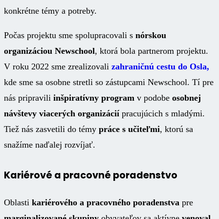
konkrétne témy a potreby.
Počas projektu sme spolupracovali s
nórskou
organizáciou Newschool
, ktorá bola partnerom projektu.
V roku 2022 sme zrealizovali
zahraničnú cestu do Osla,
kde sme sa osobne stretli so zástupcami Newschool. Tí pre
nás pripravili
inšpiratívny program
v podobe
osobnej
návštevy viacerých organizácií
pracujúcich s mladými.
Tiež nás zasvetili do témy
práce s učiteľmi
, ktorú sa
snažíme naďalej rozvíjať.
Kariérové a pracovné poradenstvo
Oblasti
kariérového a pracovného poradenstva
pre
marginalizované skupiny
obyvateľov sa aktívne
venoval