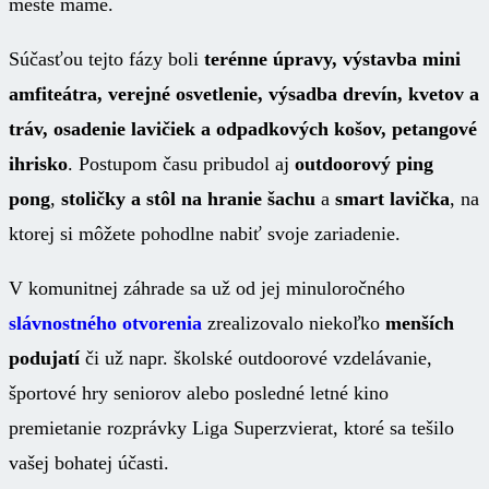
meste máme.
Súčasťou tejto fázy boli
terénne úpravy, výstavba mini
amfiteátra, verejné osvetlenie, výsadba drevín, kvetov a
tráv, osadenie lavičiek a odpadkových košov, petangové
ihrisko
. Postupom času pribudol aj
outdoorový ping
pong
,
stoličky a stôl na hranie šachu
a
smart lavička
, na
ktorej si môžete pohodlne nabiť svoje zariadenie.
V komunitnej záhrade sa už od jej minuloročného
slávnostného otvorenia
zrealizovalo niekoľko
menších
podujatí
či už napr. školské outdoorové vzdelávanie,
športové hry seniorov alebo posledné letné kino
premietanie rozprávky Liga Superzvierat, ktoré sa tešilo
vašej bohatej účasti.