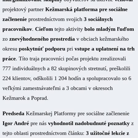
projektový partner
Kežmarská platforma pre sociálne
začlenenie
prostredníctvom svojich
3 sociálnych
pracovníkov
.
Cieľom
tejto aktivity
bolo mladým ľuďom
zo
znevýhodneného prostredia
v obciach kežmarského
okresu
poskytnúť podporu
pri
vstupe a uplatnení na trh
práce
. Títo traja pracovníci počas projektu zrealizovali
777 individuálnych a 82 skupinových stretnutí, preškolili
224 klientov, odškolili 1 204 hodín a spolupracovalo so 6
veľkými zamestnávateľmi a 3 obcami v okresoch
Kežmarok a Poprad.
Predseda
Kežmarskej Platformy pre sociálne začlenenie
Igor André
pre nás
vyhodnotil nadobudnuté poznatky
z
tejto oblasti prostredníctvom článku:
3 užitočné lekcie z