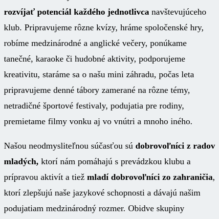
rozvíjať potenciál každého jednotlivca
navštevujúceho
klub. Pripravujeme rôzne kvízy, hráme spoločenské hry,
robíme medzinárodné a anglické večery, ponúkame
tanečné, karaoke či hudobné aktivity, podporujeme
kreativitu, staráme sa o našu mini záhradu, počas leta
pripravujeme denné tábory zamerané na rôzne témy,
netradičné športové festivaly, podujatia pre rodiny,
premietame filmy vonku aj vo vnútri a mnoho iného.
Našou neodmysliteľnou súčasťou sú
dobrovoľníci z radov
mladých,
ktorí nám pomáhajú s prevádzkou klubu a
prípravou aktivít a tiež
mladí dobrovoľníci zo zahraničia
,
ktorí zlepšujú naše jazykové schopnosti a dávajú našim
podujatiam medzinárodný rozmer. Obidve skupiny