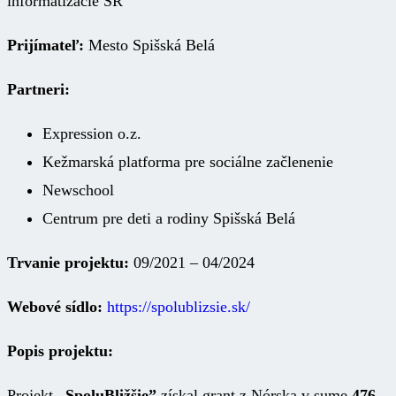
informatizácie SR
Prijímateľ:
Mesto Spišská Belá
Partneri:
Expression o.z.
Kežmarská platforma pre sociálne začlenenie
Newschool
Centrum pre deti a rodiny Spišská Belá
Trvanie projektu:
09/2021 – 04/2024
Webové sídlo:
https://spolublizsie.sk/
Popis projektu:
Projekt
„SpoluBližšie”
získal grant z Nórska v sume
476