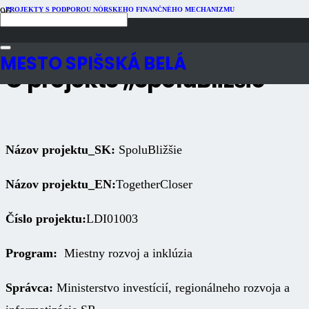
PROJEKTY S PODPOROU NÓRSKEHO FINANČNÉHO MECHANIZMU
Publikované
2 roky dozadu
Počet zobrazení
730
MESTO SPIŠSKÁ BELÁ
O projekte ,,SpoluBližšie“
Názov projektu_SK:
SpoluBližšie
Názov projektu_EN:
TogetherCloser
Číslo projektu:
LDI01003
Program:
Miestny rozvoj a inklúzia
Správca:
Ministerstvo investícií, regionálneho rozvoja a