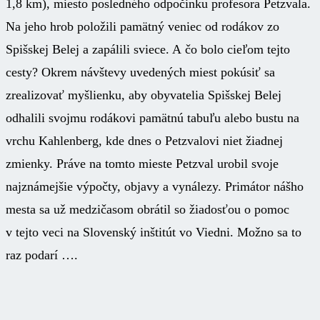
1,8 km), miesto posledného odpočinku profesora Petzvala.
Na jeho hrob položili pamätný veniec od rodákov zo
Spišskej Belej a zapálili sviece. A čo bolo cieľom tejto
cesty? Okrem návštevy uvedených miest pokúsiť sa
zrealizovať myšlienku, aby obyvatelia Spišskej Belej
odhalili svojmu rodákovi pamätnú tabuľu alebo bustu na
vrchu Kahlenberg, kde dnes o Petzvalovi niet žiadnej
zmienky. Práve na tomto mieste Petzval urobil svoje
najznámejšie výpočty, objavy a vynálezy. Primátor nášho
mesta sa už medzičasom obrátil so žiadosťou o pomoc
v tejto veci na Slovenský inštitút vo Viedni. Možno sa to
raz podarí ….