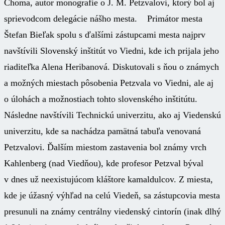
Choma, autor monografie o J. M. Petzvalovi, ktorý bol aj
sprievodcom delegácie nášho mesta. Primátor mesta
Štefan Bieľak spolu s ďalšími zástupcami mesta najprv
navštívili Slovenský inštitút vo Viedni, kde ich prijala jeho
riaditeľka Alena Heribanová. Diskutovali s ňou o známych
a možných miestach pôsobenia Petzvala vo Viedni, ale aj
o úlohách a možnostiach tohto slovenského inštitútu.
Následne navštívili Technickú univerzitu, ako aj Viedenskú
univerzitu, kde sa nachádza pamätná tabuľa venovaná
Petzvalovi. Ďalším miestom zastavenia bol známy vrch
Kahlenberg (nad Viedňou), kde profesor Petzval býval
v dnes už neexistujúcom kláštore kamaldulcov. Z miesta,
kde je úžasný výhľad na celú Viedeň, sa zástupcovia mesta
presunuli na známy centrálny viedenský cintorín (inak dlhý