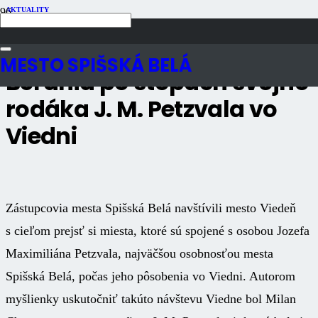
AKTUALITY
Publikované
8 rokov dozadu
Počet zobrazení
2K
MESTO SPIŠSKÁ BELÁ
Beľania po stopách svojho
rodáka J. M. Petzvala vo
Viedni
Zástupcovia mesta Spišská Belá navštívili mesto Viedeň
s cieľom prejsť si miesta, ktoré sú spojené s osobou Jozefa
Maximiliána Petzvala, najväčšou osobnosťou mesta
Spišská Belá, počas jeho pôsobenia vo Viedni. Autorom
myšlienky uskutočniť takúto návštevu Viedne bol Milan