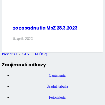
zo zasadnutia MsZ 28.3.2023
5. apríla 2023
Previous
1
2
3
4
5
…
14
Ďalej
Zaujimavé odkazy
Oznámenia
Úradná tabuľa
Fotogaléria