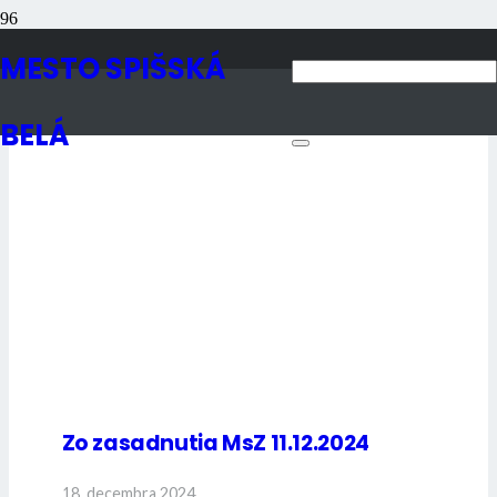
Zasadnutia MsZ
MESTO SPIŠSKÁ
BELÁ
Zo zasadnutia MsZ 11.12.2024
18. decembra 2024