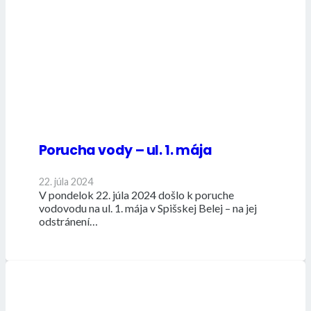
Porucha vody – ul. 1. mája
22. júla 2024
V pondelok 22. júla 2024 došlo k poruche
vodovodu na ul. 1. mája v Spišskej Belej – na jej
odstránení…