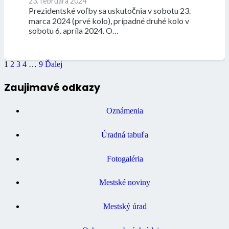
23. februára 2024
Prezidentské voľby sa uskutočnia v sobotu 23.
marca 2024 (prvé kolo), prípadné druhé kolo v
sobotu 6. apríla 2024. O…
1
2
3
4
…
9
Ďalej
Zaujimavé odkazy
Oznámenia
Úradná tabuľa
Fotogaléria
Mestské noviny
Mestský úrad