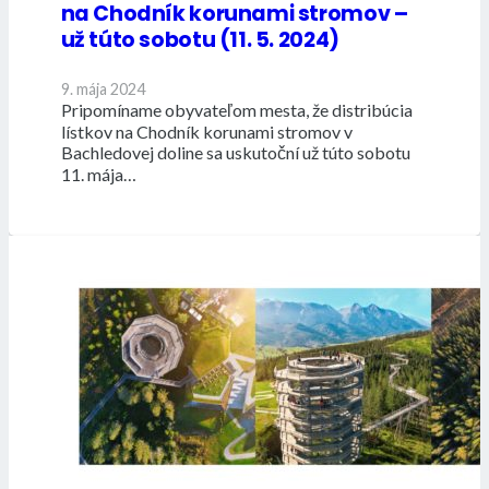
na Chodník korunami stromov –
už túto sobotu (11. 5. 2024)
9. mája 2024
Pripomíname obyvateľom mesta, že distribúcia
lístkov na Chodník korunami stromov v
Bachledovej doline sa uskutoční už túto sobotu
11. mája…