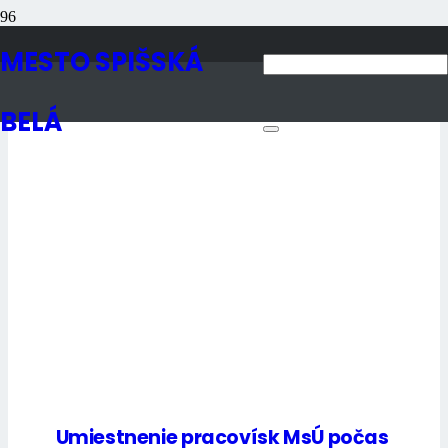
Autor článku Ľubomír
MESTO SPIŠSKÁ
German
BELÁ
Umiestnenie pracovísk MsÚ počas