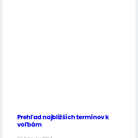
Prehľad najbližších termínov k
voľbám