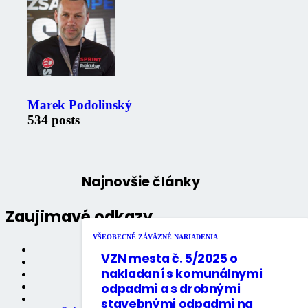
Marek Podolinský
534 posts
Najnovšie články
Zaujimavé odkazy
VŠEOBECNÉ ZÁVÄZNÉ NARIADENIA
Oznámenia
VZN mesta č. 5/2025 o
Úradná tabuľa
nakladaní s komunálnymi
Fotogaléria
odpadmi a s drobnými
Mestské noviny
Mestský úrad
stavebnými odpadmi na