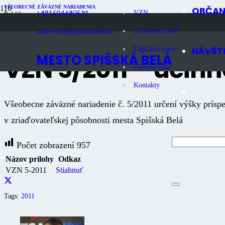
VŠEOBECNÉ ZÁVÄZNÉ NARIADENIA
OBČA
+421524680511
VZN
Publikované
10 rokov dozadu
Počet zobrazení
957
podnety@spisskabela.sk
Zasadnutia MsZ
NÁVŠT
Digitálne mesto
MESTO SPIŠSKÁ BELÁ
VZN 5/2011 – účinn
Územný plán
Kontakty
Všeobecne záväzné nariadenie č. 5/2011 určení výšky príspe
v zriaďovateľskej pôsobnosti mesta Spišská Belá
Počet zobrazení
957
Názov prílohy
Odkaz
VZN 5-2011
Stiahnuť
Tags:
2011