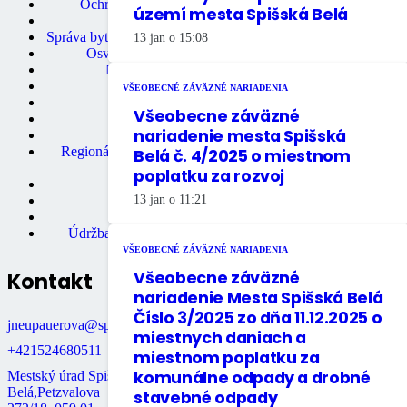
Ochrana osobných údajov
území mesta Spišská Belá
Stavebný úrad
Správa bytov a nebytových priestorov
13 jan o 15:08
Osvedčovanie podpisov
Mestská knižnica
Matričný úrad
VŠEOBECNÉ ZÁVÄZNÉ NARIADENIA
Mestská polícia
Všeobecne záväzné
Miestne dane
nariadenie mesta Spišská
Primátor mesta
Regionálne turistické informačné
Belá č. 4/2025 o miestnom
centrum
poplatku za rozvoj
Rozpočet mesta
13 jan o 11:21
Školstvo
Údržba bytov
Údržba nebytových priestorov
VŠEOBECNÉ ZÁVÄZNÉ NARIADENIA
Všeobecne záväzné
Kontakt
nariadenie Mesta Spišská Belá
Číslo 3/2025 zo dňa 11.12.2025 o
jneupauerova@spisskabela.sk
miestnych daniach a
+421524680511
miestnom poplatku za
komunálne odpady a drobné
Mestský úrad Spišská
Belá,Petzvalova
stavebné odpady