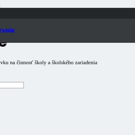
N
EVNÍK
é
vku na činnosť školy a školského zariadenia