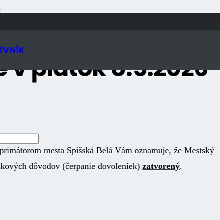
N
EVNÍK
 v piatok 8.5.2026
primátorom mesta Spišská Belá Vám oznamuje,
že
Mestský
zkových dôvodov (čerpanie dovoleniek)
zatvorený
.