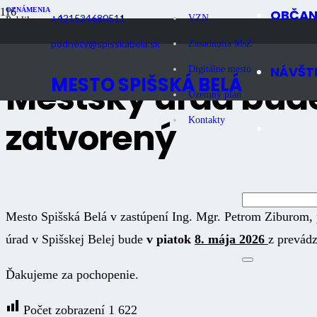
OZNÁMENIA
OBČA
+421524680511
VZN
Publikované
3 mesiace dozadu
Počet zobrazení
1K
podnety@spisskabela.sk
Zasadnutia MsZ
NÁVŠT
Digitálne mesto
MESTO SPIŠSKÁ BELÁ
Mestský úrad bude
Územný plán
zatvorený
Kontakty
Mesto Spišská Belá v zastúpení Ing. Mgr. Petrom Ziburom,
úrad
v
Spišskej
Belej
bude
v piatok
8. mája 2026
z prevád
Ďakujeme za pochopenie.
Počet zobrazení
1 622