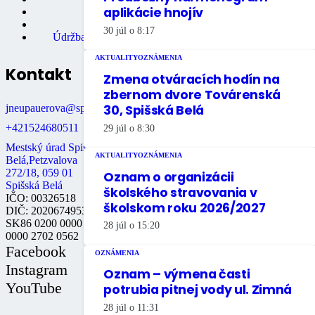
aplikácie hnojív
Školstvo
Údržba bytov
30 júl o 8:17
Údržba nebytových priestorov
AKTUALITY
OZNÁMENIA
Kontakt
Zmena otváracích hodín na
zbernom dvore Továrenská
jneupauerova@spisskabela.sk
30, Spišská Belá
+421524680511
29 júl o 8:30
Mestský úrad Spišská
AKTUALITY
OZNÁMENIA
Belá,Petzvalova
272/18, 059 01
Oznam o organizácii
Spišská Belá
školského stravovania v
IČO: 00326518
školskom roku 2026/2027
DIČ: 2020674953
SK86 0200 0000
28 júl o 15:20
0000 2702 0562
Facebook
OZNÁMENIA
Instagram
Oznam – výmena časti
YouTube
potrubia pitnej vody ul. Zimná
28 júl o 11:31
© 2020 Spišská Belá