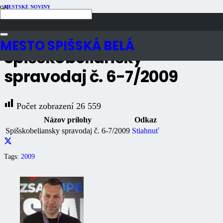
MESTSKÉ NOVINY
Publikované
17 rokov dozadu
Počet zobrazení
26K
MESTO SPIŠSKÁ BELÁ
Spišskobeliansky
spravodaj č. 6-7/2009
Počet zobrazení
26 559
Názov prílohy
Odkaz
Spišskobeliansky spravodaj č. 6-7/2009
Stiahnuť
Tags:
2009