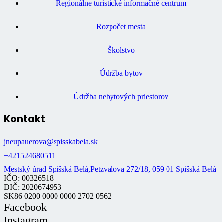
Regionálne turistické informačné centrum
Rozpočet mesta
Školstvo
Údržba bytov
Údržba nebytových priestorov
Kontakt
jneupauerova@spisskabela.sk
+421524680511
Mestský úrad Spišská Belá,Petzvalova 272/18, 059 01 Spišská Belá
IČO: 00326518
DIČ: 2020674953
SK86 0200 0000 0000 2702 0562
Facebook
Instagram