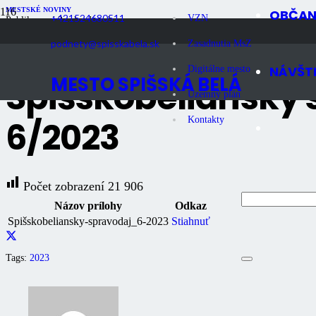
MESTSKÉ NOVINY
OBČA
+421524680511
VZN
Publikované
3 roky dozadu
Počet zobrazení
21K
podnety@spisskabela.sk
Zasadnutia MsZ
NÁVŠT
Digitálne mesto
MESTO SPIŠSKÁ BELÁ
Spišskobeliansky 
Územný plán
6/2023
Kontakty
Počet zobrazení
21 906
Názov prílohy
Odkaz
Spišskobeliansky-spravodaj_6-2023
Stiahnuť
Tags:
2023