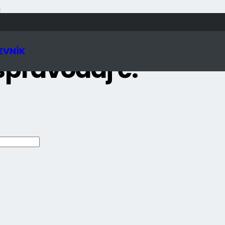
N
EVNÍK
spravodaj č.