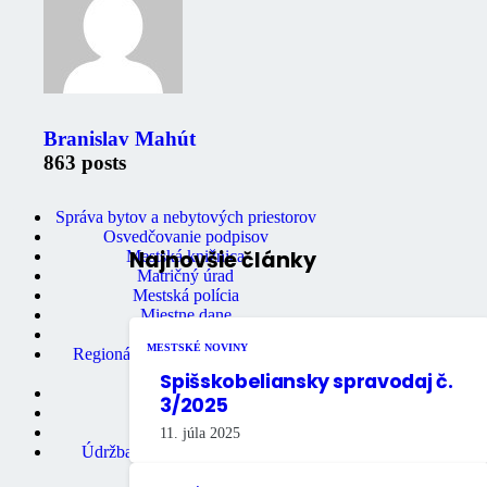
Zaujimavé odkazy
Oznámenia
Úradná tabuľa
Fotogaléria
Branislav Mahút
Mestské noviny
Mestský úrad
863 posts
Ochrana osobných údajov
Stavebný úrad
Správa bytov a nebytových priestorov
Osvedčovanie podpisov
Najnovšie články
Mestská knižnica
Matričný úrad
Mestská polícia
Miestne dane
Primátor mesta
MESTSKÉ NOVINY
Regionálne turistické informačné
centrum
Spišskobeliansky spravodaj č.
Rozpočet mesta
3/2025
Školstvo
Údržba bytov
11. júla 2025
Údržba nebytových priestorov