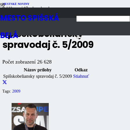
MESTSKÉ NOVINY
Publikované
17 rokov dozadu
Počet zobrazení
26K
MESTO SPIŠSKÁ
Spišskobeliansky
BELÁ
spravodaj č. 5/2009
Počet zobrazení
26 628
Názov prílohy
Odkaz
Spišskobeliansky spravodaj č. 5/2009
Stiahnuť
Tags:
2009