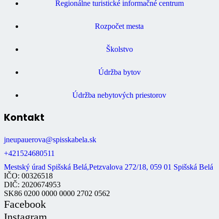
Regionálne turistické informačné centrum
Rozpočet mesta
Školstvo
Údržba bytov
Údržba nebytových priestorov
Kontakt
jneupauerova@spisskabela.sk
+421524680511
Mestský úrad Spišská Belá,Petzvalova 272/18, 059 01 Spišská Belá
IČO: 00326518
DIČ: 2020674953
SK86 0200 0000 0000 2702 0562
Facebook
Instagram