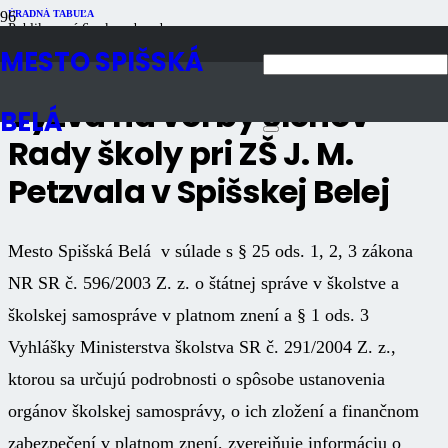
ÚRADNÁ TABUĽA
Publikované
6 rokov dozadu
Počet zobrazení
847
MESTO SPIŠSKÁ
Výzva na voľby členov
BELÁ
Rady školy pri ZŠ J. M.
Petzvala v Spišskej Belej
Mesto Spišská Belá v súlade s § 25 ods. 1, 2, 3 zákona
NR SR č. 596/2003 Z. z. o štátnej správe v školstve a
školskej samospráve v platnom znení a § 1 ods. 3
Vyhlášky Ministerstva školstva SR č. 291/2004 Z. z.,
ktorou sa určujú podrobnosti o spôsobe ustanovenia
orgánov školskej samosprávy, o ich zložení a finančnom
zabezpečení v platnom znení, zverejňuje informáciu o