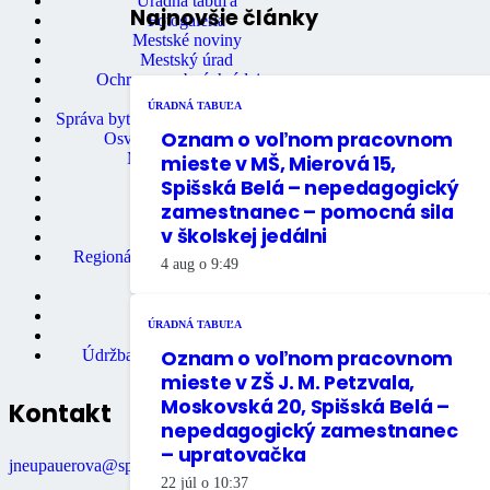
Úradná tabuľa
Najnovšie články
Fotogaléria
Mestské noviny
Mestský úrad
Ochrana osobných údajov
Stavebný úrad
ÚRADNÁ TABUĽA
Správa bytov a nebytových priestorov
Oznam o voľnom pracovnom
Osvedčovanie podpisov
Mestská knižnica
mieste v MŠ, Mierová 15,
Matričný úrad
Spišská Belá – nepedagogický
Mestská polícia
zamestnanec – pomocná sila
Miestne dane
v školskej jedálni
Primátor mesta
Regionálne turistické informačné
4 aug o 9:49
centrum
Rozpočet mesta
Školstvo
ÚRADNÁ TABUĽA
Údržba bytov
Oznam o voľnom pracovnom
Údržba nebytových priestorov
mieste v ZŠ J. M. Petzvala,
Moskovská 20, Spišská Belá –
Kontakt
nepedagogický zamestnanec
– upratovačka
jneupauerova@spisskabela.sk
22 júl o 10:37