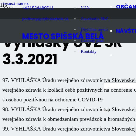
ÚRADNÁ TABUĽA
OBČA
+421524680511
VZN
Publikované
5 rokov dozadu
Počet zobrazení
875
podnety@spisskabela.sk
Zasadnutia MsZ
NÁVŠT
Digitálne mesto
MESTO SPIŠSKÁ BELÁ
Vyhlášky ÚVZ SR – 9
Územný plán
3.3.2021
Kontakty
97. VYHLÁŠKA Úradu verejného zdravotníctva Slovenskej re
verejného zdravia k izolácií osôb pozitívnych na ochorenie
s osobou pozitívnou na ochorenie COVID-19
98. VYHLÁŠKA Úradu verejného zdravotníctva Slovenskej re
verejného zdravia k obmedzeniam prevádzok a hromadných 
99. VYHLÁŠKA Úradu verejného zdravotníctva Slovenskej re