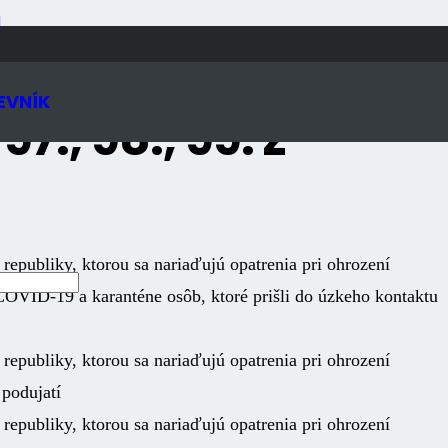
N
EVNÍK
7., 98., 99. z
publiky, ktorou sa nariaďujú opatrenia pri ohrození
 COVID-19 a karanténe osôb, ktoré prišli do úzkeho kontaktu
publiky, ktorou sa nariaďujú opatrenia pri ohrození
podujatí
publiky, ktorou sa nariaďujú opatrenia pri ohrození