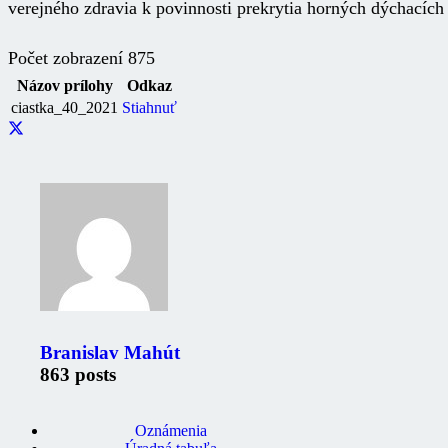
verejného zdravia k povinnosti prekrytia horných dýchacích 
Počet zobrazení
875
Názov prílohy
Odkaz
ciastka_40_2021
Stiahnuť
Branislav Mahút
863 posts
Zaujimavé odkazy
Oznámenia