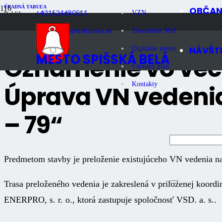
ÚRADNÁ TABUĽA
OBČA
+421524680511
VZN
Publikované
9 rokov dozadu
Počet zobrazení
891
podnety@spisskabela.sk
Zasadnutia MsZ
NÁVŠT
Digitálne mesto
MESTO SPIŠSKÁ BELÁ
Oznámenie vo veci
Územný plán
Úprava VN vedenia
Kontakty
– 79“
Predmetom stavby je preloženie existujúceho VN vedenia n
Trasa preloženého vedenia je zakreslená v priloženej koord
ENERPRO, s. r. o., ktorá zastupuje spoločnosť VSD. a. s..