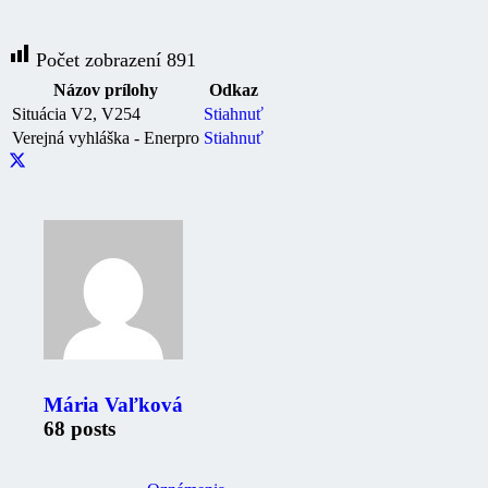
Počet zobrazení
891
Názov prílohy
Odkaz
Situácia V2, V254
Stiahnuť
Verejná vyhláška - Enerpro
Stiahnuť
Mária Vaľková
68 posts
Zaujimavé odkazy