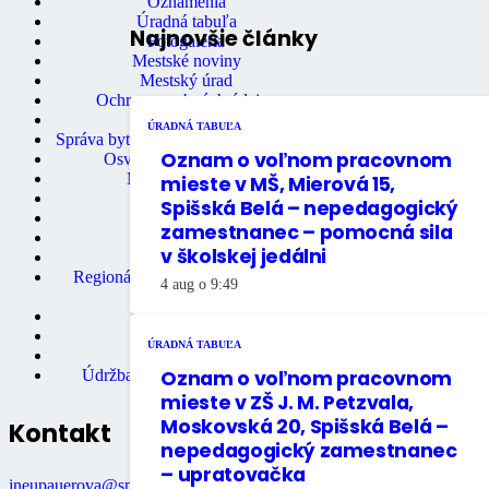
Oznámenia
Úradná tabuľa
Najnovšie články
Fotogaléria
Mestské noviny
Mestský úrad
Ochrana osobných údajov
Stavebný úrad
ÚRADNÁ TABUĽA
Správa bytov a nebytových priestorov
Oznam o voľnom pracovnom
Osvedčovanie podpisov
Mestská knižnica
mieste v MŠ, Mierová 15,
Matričný úrad
Spišská Belá – nepedagogický
Mestská polícia
zamestnanec – pomocná sila
Miestne dane
v školskej jedálni
Primátor mesta
Regionálne turistické informačné
4 aug o 9:49
centrum
Rozpočet mesta
Školstvo
ÚRADNÁ TABUĽA
Údržba bytov
Oznam o voľnom pracovnom
Údržba nebytových priestorov
mieste v ZŠ J. M. Petzvala,
Moskovská 20, Spišská Belá –
Kontakt
nepedagogický zamestnanec
– upratovačka
jneupauerova@spisskabela.sk