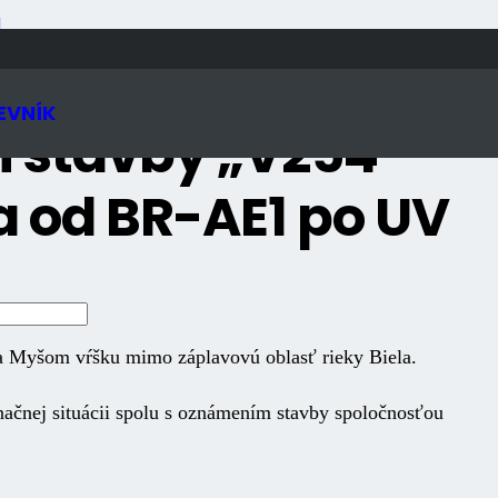
N
EVNÍK
 stavby „V254 –
 od BR-AE1 po UV
a Myšom vŕšku mimo záplavovú oblasť rieky Biela.
inačnej situácii spolu s oznámením stavby spoločnosťou